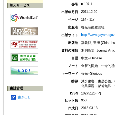
n.107-1
巻号
加えサービス
2011.12.20
出版年月日
114 - 117
ページ
出版者
香光莊嚴雜誌社
http://www.gayamagazi
出版サイト
出版地
嘉義縣, 臺灣 [Chia-i hsi
資料の種類
期刊論文=Journal Artic
言語
中文=Chinese
ノート
全新的開始－生命的禮
キーワード
香光=Glorious
抄録
減少傷害，也是公義。
公共議題，都從無私、
書誌管理
ISSN
10275126 (P)
書き出し
958
ヒット数
2013.03.13
作成日