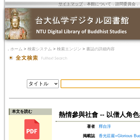
サイトマップ
．
本館について
．
諮問委員会
．
．
ホーム
>
検索システム
>
検索エンジン
>
書誌の詳細内容
本文を読む
熱情參與社會 -- 以僧人
著者
釋自淳
掲載誌
香光莊嚴=Glorious Bud