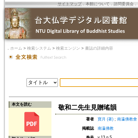
サイトマップ
．
本館について
．
諮問委員会
．
．
ホーム
>
検索システム
>
検索エンジン
>
書誌の詳細内容
本文を読む
敬和二先生見贈瑤韻
著者
寶月 (著)
;
南瀛佛教會 (編)
掲載誌
南瀛佛教
v.13 n.5
巻号