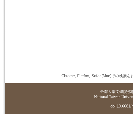
Chrome, Firefox, Safari(
臺灣大學
文學院佛
National Taiwan Universi
doi:10.6681