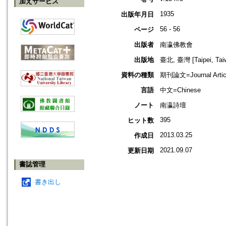
加えサービス
1935
出版年月日
56 - 56
ページ
出版者
南瀛佛教會
出版地
臺北, 臺灣 [Taipei, Tai
資料の種類
期刊論文=Journal Artic
言語
中文=Chinese
ノート
南瀛詩壇
395
ヒット数
2013.03.25
作成日
2021.09.07
更新日期
書誌管理
書き出し