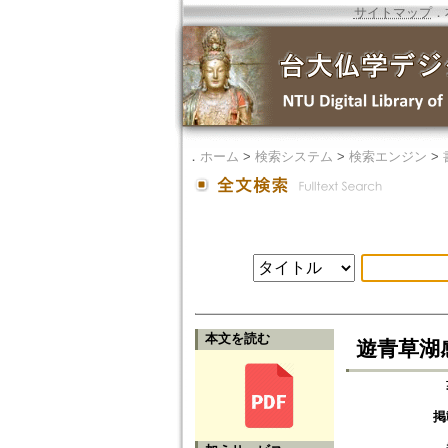
サイトマップ
．
．
ホーム
>
検索システム
>
検索エンジン
>
本文を読む
遊青草湖
掲