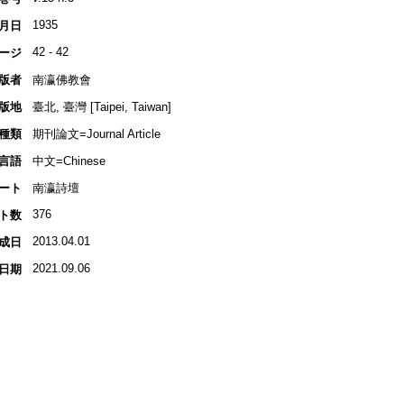
1935
月日
42 - 42
ージ
版者
南瀛佛教會
版地
臺北, 臺灣 [Taipei, Taiwan]
種類
期刊論文=Journal Article
言語
中文=Chinese
ート
南瀛詩壇
376
ト数
2013.04.01
成日
2021.09.06
日期