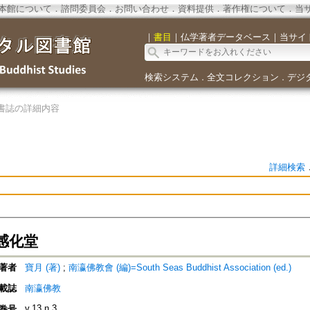
本館について
．
諮問委員会
．
お問い合わせ
．
資料提供
．
著作権について
．
当
｜
書目
｜
仏学著者データベース
｜
当サイ
検索システム
全文コレクション
デジ
．
．
書誌の詳細内容
詳細検索
感化堂
著者
寶月 (著)
;
南瀛佛教會 (編)=South Seas Buddhist Association (ed.)
載誌
南瀛佛教
v.13 n.3
巻号