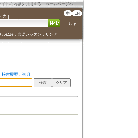
サイトの内容を引用する
．
ホームページへ
中
EN
ト内
｜
戻る
タル仏経
言語レッスン
リンク
．
．
．
検索履歴
．
説明