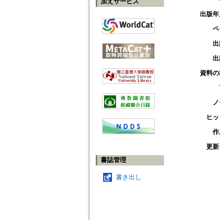
加えサービス
出版年
ペ
出
出
資料の
ノ
ヒッ
作
更新
書誌管理
書き出し