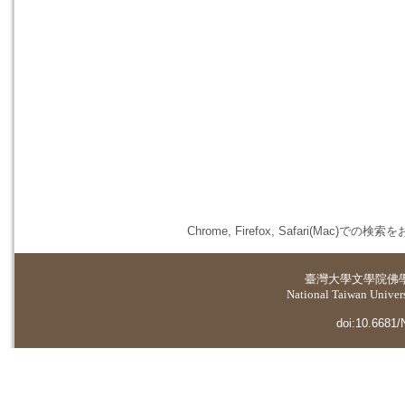
Chrome, Firefox, Safari(
臺灣大學
文學院佛
National Taiwan Universi
doi:10.6681