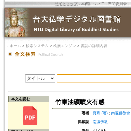
サイトマップ
．
本館について
．
諮問委員会
．
．
ホーム
>
検索システム
>
検索エンジン
>
書誌の詳細内容
本文を読む
竹東油礦噴火有感
著者
寶月 (著)
;
南瀛佛教會 (編)
掲載誌
南瀛佛教
v.12 n.6
巻号