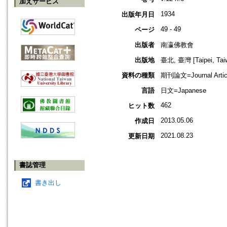
加えサービス
1934
出版年月日
49 - 49
ページ
出版者
南瀛佛教會
出版地
臺北, 臺灣 [Taipei, Tai
資料の種類
期刊論文=Journal Artic
言語
日文=Japanese
462
ヒット数
2013.05.06
作成日
2021.08.23
更新日期
書誌管理
書き出し