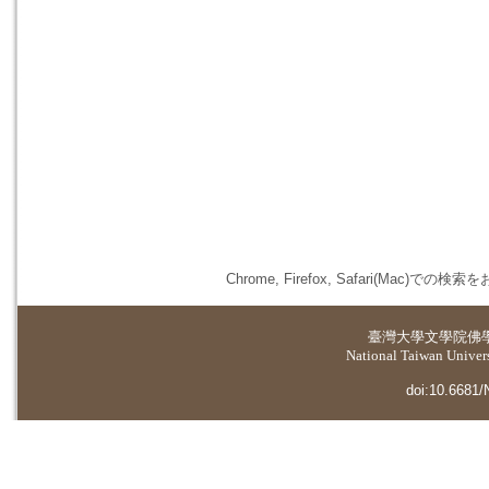
Chrome, Firefox, Safari(
臺灣大學
文學院佛
National Taiwan Universi
doi:10.6681