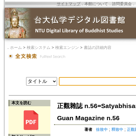
サイトマップ
．
本館について
．
諮問委員会
．
．
ホーム
>
検索システム
>
検索エンジン
>
書誌の詳細内容
本文を読む
正觀雜誌 n.56=Satyabhisama
Guan Magazine n.56
著者
徐致中
;
釋致中
;
正觀