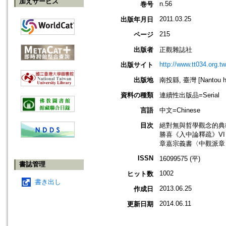
加えサービス
n.56
巻号
2011.03.25
出版年月日
215
ページ
出版者
正觀雜誌社
http://www.tt034.org.tw
出版サイト
出版地
南投縣, 臺灣 [Nantou hs
資料の種類
連續性出版品=Serial
言語
中文=Chinese
目次
絕對無與哲學觀念的典
勝喜《入中論釋疏》VI v
章嘉宗義書〈中觀派章
ISSN
16099575 (平)
書誌管理
1002
ヒット数
書き出し
2013.06.25
作成日
2014.06.11
更新日期