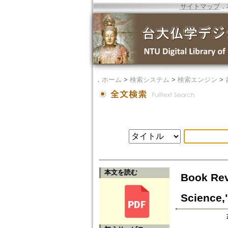
サイトマップ
．
．
ホーム
>
検索システム
>
検索エンジン
>
本文を読む
Book Rev
Science,