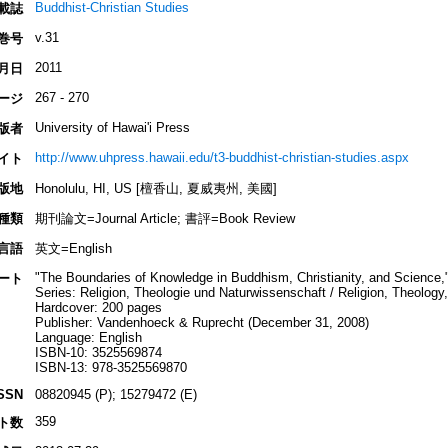
Buddhist-Christian Studies
載誌
v.31
巻号
2011
月日
267 - 270
ージ
University of Hawai'i Press
版者
http://www.uhpress.hawaii.edu/t3-buddhist-christian-studies.aspx
イト
版地
Honolulu, HI, US [檀香山, 夏威夷州, 美國]
種類
期刊論文=Journal Article; 書評=Book Review
言語
英文=English
"The Boundaries of Knowledge in Buddhism, Christianity, and Science,
ート
Series: Religion, Theologie und Naturwissenschaft / Religion, Theolog
Hardcover: 200 pages
Publisher: Vandenhoeck & Ruprecht (December 31, 2008)
Language: English
ISBN-10: 3525569874
ISBN-13: 978-3525569870
SSN
08820945 (P); 15279472 (E)
359
ト数