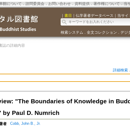
本館について
．
諮問委員会
．
お問い合わせ
．
資料提供
．
著作権について
．
当
｜
書目
｜
仏学著者データベース
｜
当サイ
検索システム
全文コレクション
デジ
．
．
書誌の詳細内容
詳細検索
iew: "The Boundaries of Knowledge in Buddh
" by Paul D. Numrich
Cobb, John B., Jr.
著者