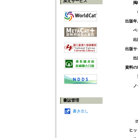
加えサービス
掲
出版年
ペ
出
出版サ
出
資料の
ノ
書誌管理
書き出し
I
ヒッ