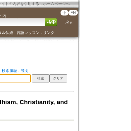
サイトの内容を引用する
．
ホームページへ
中
EN
ト内
｜
戻る
タル仏経
言語レッスン
リンク
．
．
．
検索履歴
．
説明
ism, Christianity, and