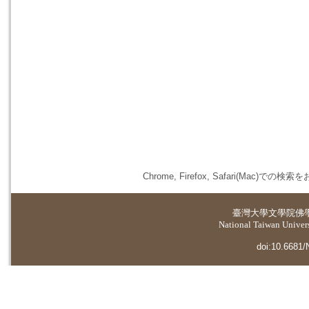
Chrome, Firefox, Safari(
臺灣大學
文學院佛
National Taiwan Universi
doi:10.6681