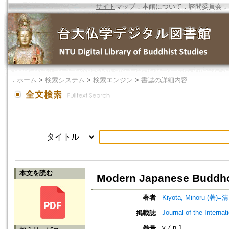
サイトマップ
．
本館について
．
諮問委員会
．
．
ホーム
>
検索システム
>
検索エンジン
>
書誌の詳細内容
本文を読む
Modern Japanese Buddhol
著者
Kiyota, Minoru (著)=
Journal of the Interna
掲載誌
v.7 n.1
巻号