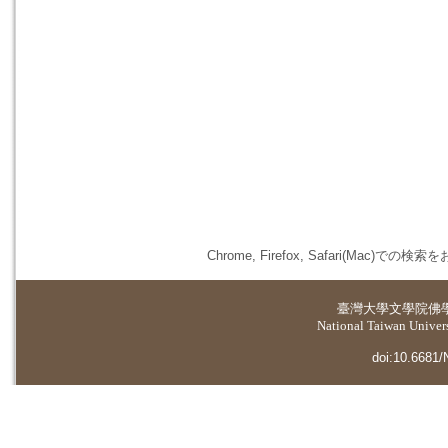
Chrome, Firefox, Safari(
臺灣大學
文學院佛
National Taiwan Universi
doi:10.6681