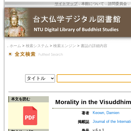
サイトマップ
．
本館について
．
諮問委員会
．
．
ホーム
>
検索システム
>
検索エンジン
>
書誌の詳細内容
本文を読む
Morality in the Visuddhi
Keown, Damien
著者
Journal of the Interna
掲載誌
v.6 n.1
巻号