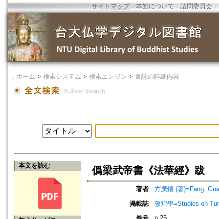
サイトマップ
．
本館について
．
諮問委員会
．
．
ホーム
>
検索システム
>
検索エンジン
>
書誌の詳細内容
本文を読む
僞梁武帝書《法華經》跋
著者
方廣錩 (著)=Fang, Guan
掲載誌
敦煌學=Studies on Tun
n.25
巻号