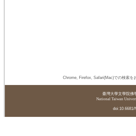
Chrome, Firefox, Safari(
臺灣大學
文學院佛
National Taiwan Universi
doi:10.6681