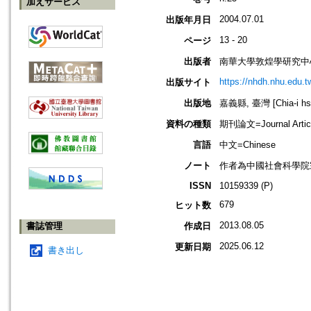
加えサービス
2004.07.01
出版年月日
13 - 20
ページ
出版者
南華大學敦煌學研究中
https://nhdh.nhu.edu.
出版サイト
出版地
嘉義縣, 臺灣 [Chia-i hsi
資料の種類
期刊論文=Journal Artic
言語
中文=Chinese
ノート
作者為中國社會科學院
ISSN
10159339 (P)
679
ヒット数
2013.08.05
書誌管理
作成日
2025.06.12
更新日期
書き出し