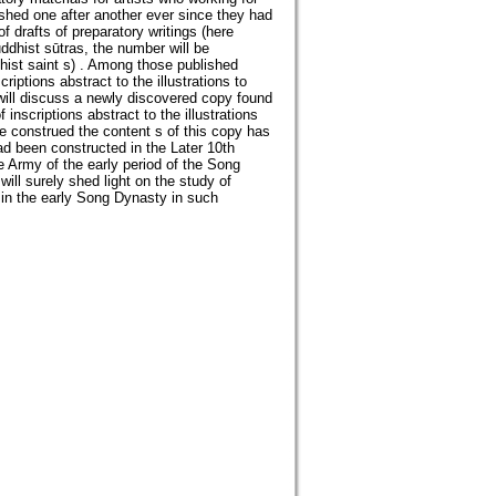
shed one after another ever since they had
f drafts of preparatory writings (here
Buddhist sūtras, the number will be
hist saint s) . Among those published
scriptions abstract to the illustrations to
will discuss a newly discovered copy found
f inscriptions abstract to the illustrations
e construed the content s of this copy has
 been constructed in the Later 10th
Army of the early period of the Song
will surely shed light on the study of
in the early Song Dynasty in such