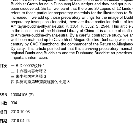
Buddhist Grotto found in Dunhuang Manuscripts and they had got publi
been discovered. So far, we learnt that there are 20 copies of 12 kinds o
refers to those particular preparatory materials for the illustrations to 
increased if we add up those preparatory writings for the image of Budd
preparatory inscriptions for artist, there are three particular draft s of in
Amitayur-buddha-dhyāna-sūtra: P. 3304, P. 3352, S. 2544. This article 
in the collections of the National Library of China. It is a piece of draft o
to Amitayur-buddha-dhyāna-sūtra. By a careful contractive study, we ar
well been matched up to Cave 55 of Mogao Grottes Dunhuang which had
century by CAO Yuanzhong, the commander of the Return to Allegiance 
Dynasty. This article pointed out that this surviving preparatory manual 
regional Dunhuang Buddhism and the Dunhuang Buddhist art practices 
important information.
目次
一 B.D.09092校錄 1
二 十六觀內容考釋 2
三 未生怨內容考釋 3
四 與莫高窟第55窟觀經變的比定 3
ISSN
10004106 (P)
904
ト数
2013.10.03
成日
2018.04.24
日期