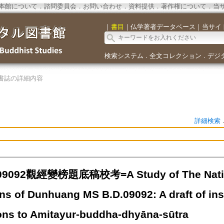
本館について
．
諮問委員会
．
お問い合わせ
．
資料提供
．
著作権について
．
当
｜
書目
｜
仏学著者データベース
｜
当サイ
検索システム
全文コレクション
デジ
．
．
書誌の詳細内容
詳細検索
9092觀經變榜題底稿校考=A Study of The National
ns of Dunhuang MS B.D.09092: A draft of ins
tions to Amitayur-buddha-dhyāna-sūtra