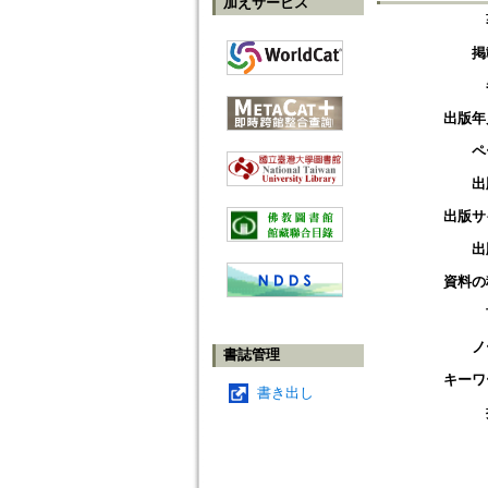
加えサービス
掲
出版年
ペ
出
出版サ
出
資料の
ノ
書誌管理
キーワ
書き出し