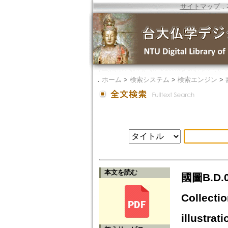
サイトマップ
．
．
ホーム
>
検索システム
>
検索エンジン
>
本文を読む
國圖B.D.0
Collectio
illustra