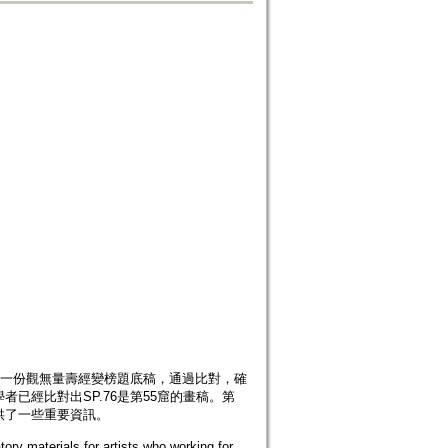
2是一份觀無量壽經變榜題底稿，通過比對，確
已經比對出SP.76是第55窟的畫稿。第
供了一些重要資訊。
tory materials for artists who working for