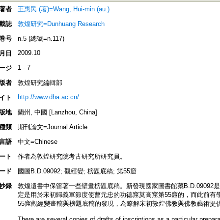
著者
王惠民 (著)=Wang, Hui-min (au.)
載誌
敦煌研究=Dunhuang Research
巻号
n.5 (總號=n.117)
2009.10
月日
1 - 7
ージ
版者
敦煌研究編輯部
http://www.dha.ac.cn/
イト
版地
蘭州, 中國 [Lanzhou, China]
種類
期刊論文=Journal Article
言語
中文=Chinese
ート
作者為敦煌研究院考古研究所研究員。
ード
國圖B.D.09092; 觀經變; 榜題底稿; 第55窟
抄録
敦煌遺書中保留著一些壁畫榜題底稿。新發現國家圖書館藏B.D.0909
定是用於宋初歸義軍節度使曹元忠的功德窟莫高窟第55窟的，而此前有學者
55窟觀經變畫稿與榜題底稿的發現，為瞭解宋初敦煌佛教與佛教藝術提
There are several copies of drafts of inscriptions as a particular prepara