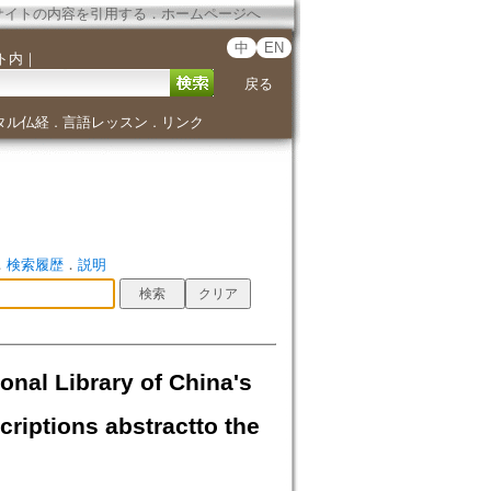
サイトの内容を引用する
．
ホームページへ
中
EN
ト内
｜
戻る
タル仏経
言語レッスン
リンク
．
．
．
検索履歴
．
説明
 Library of China's
criptions abstractto the