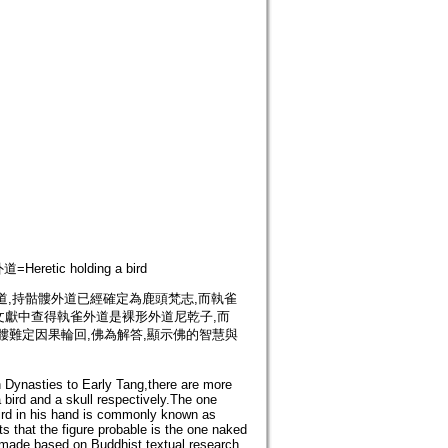
eretic holding a bird
,持骷髏外道已經確定為鹿頭梵志,而執雀
文獻中查得執雀外道是裸形外道尼乾子,而
髏難定因果輪回,佛為解答,顯示佛的智慧與
n Dynasties to Early Tang,there are more
bird and a skull respectively.The one
 bird in his hand is commonly known as
s that the figure probable is the one naked
 made based on Buddhist textual research,