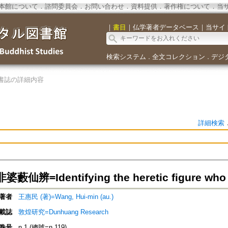
本館について
．
諮問委員会
．
お問い合わせ
．
資料提供
．
著作権について
．
当
｜
書目
｜
仏学著者データベース
｜
当サイ
検索システム
全文コレクション
デジ
．
．
書誌の詳細内容
詳細検索
辨=Identifying the heretic figure who h
著者
王惠民 (著)=Wang, Hui-min (au.)
載誌
敦煌研究=Dunhuang Research
巻号
n.1 (總號=n.119)