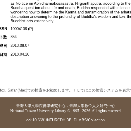
as No tice on Abhidharmakosasastra. Nirgranthaputra, according to the 
Buddha quest ion about life and death, Buddha responded with silence 
wondering how to determine the Karma and transmigration of the arhat
description answering to the profundity of Buddha's wisdom and law, t
Buddhist arts extensively.
ISSN
10004106 (P)
854
ト数
2013.08.07
成日
2018.04.26
日期
 Firefox, Safari(Mac)での検索をお勧めします。ＩＥではこの検索システムを
臺灣大學
文學院佛學研究中心
．
臺灣大學數位人文研究中心
National Taiwan University Library © 1995 - 2026. All rights reserved
doi:10.6681/NTURCDH.DB_DLMBS/Collection