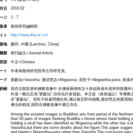
2010.02
月日
1 - 7
ージ
版者
敦煌研究編輯部
http://www.dha.ac.cn/
イト
版地
蘭州, 中國 [Lanzhou, China]
種類
期刊論文=Journal Article
言語
中文=Chinese
ート
作者為敦煌研究院考古所研究員。
ード
婆藪仙=Vasistha; 鹿頭梵志=Mrgasirsa; 尼乾子=Nirgrantha-putra; 執雀外道=H
抄録
現存北朝至唐初佛教造像中,在佛座兩側有五十多組執雀外道和持骷髏外道
外道一般比定為"婆藪仙",但存在許多疑點。本文從《俱舍論記》等佛教
非"婆藪仙"。尼乾子執雀問佛生死,佛以無言對待挑戰;鹿頭梵志持羅漢骷
佛法的精深,因而在佛教造像中廣泛存在。
Among the existent images in Buddhist arts from period of the Norther
than 50 pairs of images flanking Buddha s throne whose hand holding a 
holding a skull has been identified as Mrgasirsa,while the other has a
Vasistha,but there are some doubts about the figure.This paper suggest
and heretics Nirgrantha-putra rather than Vasistha.The conclusion was