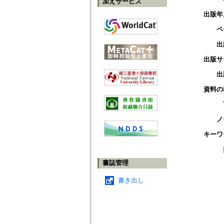
加えサービス
出版年
ペ
出
出版サ
出
資料の
ノ
キーワ
書誌管理
書き出し