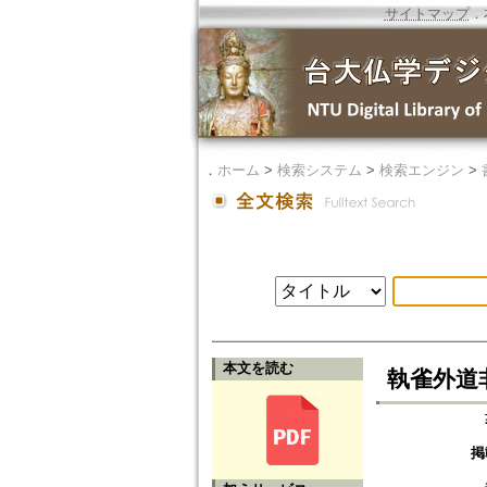
サイトマップ
．
．
ホーム
>
検索システム
>
検索エンジン
>
本文を読む
執雀外道非婆藪仙
掲