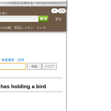
サイトの内容を引用する
．
ホームページへ
中
EN
ト内
｜
戻る
タル仏経
言語レッスン
リンク
．
．
．
検索履歴
．
説明
as holding a bird