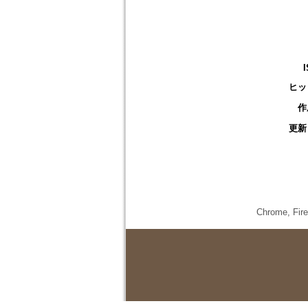
ヒッ
作
更新
Chrome,