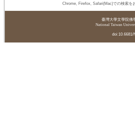
Chrome, Firefox, Safari(
臺灣大學
文學院佛
National Taiwan Universi
doi:10.6681