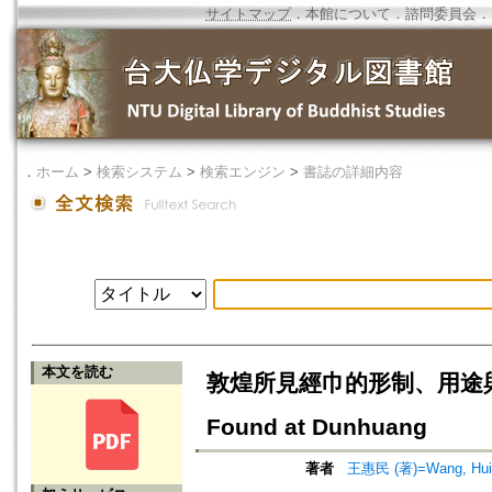
サイトマップ
．
本館について
．
諮問委員会
．
．
ホーム
>
検索システム
>
検索エンジン
>
書誌の詳細内容
本文を読む
敦煌所見經巾的形制、用途與實物=The
Found at Dunhuang
著者
王惠民 (著)=Wang, Hui-m