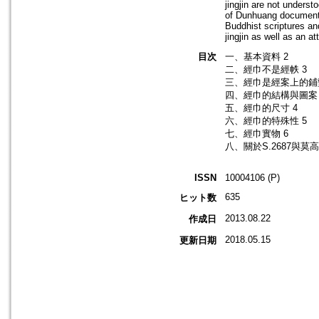
jingjin are not underst
of Dunhuang documents s
Buddhist scriptures and
jingjin as well as an a
目次
一、基本資料 2
二、經巾不是經帙 3
三、經巾是經案上的鋪墊
四、經巾的結構與圖案 
五、經巾的尺寸 4
六、經巾的特殊性 5
七、經巾實物 6
八、關於S.2687與莫
ISSN
10004106 (P)
635
ヒット数
2013.08.22
作成日
2018.05.15
更新日期