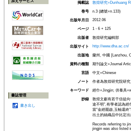
加えサービス
掲載誌
敦煌研究=Dunhuang Re
巻号
n.3 (總號=n.133)
2012.06
出版年月日
1 - 6 + 125
ページ
出版者
敦煌研究編輯部
http://www.dha.ac.cn/
出版サイト
出版地
蘭州, 中國 [Lanzhou, C
資料の種類
期刊論文=Journal Artic
言語
中文=Chinese
ノート
作者為敦煌研究院研究
キーワード
經巾=Jingjin; 供養具=wor
書誌管理
抄録
敦煌文獻有若干信徒向
途不明",有學者認為
書き出し
當"金經罷啟,玉軸還
出土的絲織品中比定出
Records referring to 
jingjin was also liste