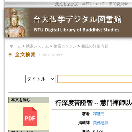
サイトマップ
．
本館について
．
諮問委員会
．
．
ホーム
>
検索システム
>
検索エンジン
>
書誌の詳細内容
本文を読む
行深度苦證智 -- 慧門禪師
著者
釋慧門
掲載誌
美佛慧訊
n.129
巻号