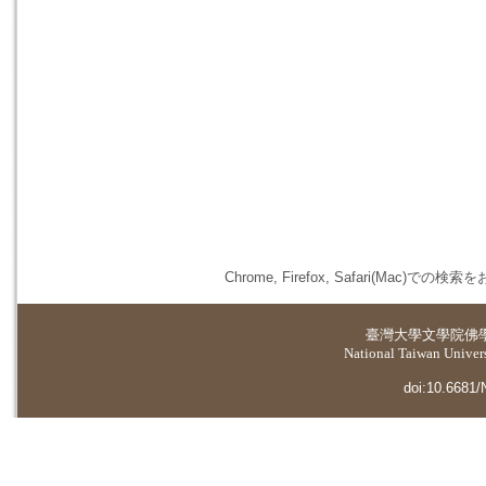
Chrome, Firefox, Safari(
臺灣大學
文學院佛
National Taiwan Universi
doi:10.6681