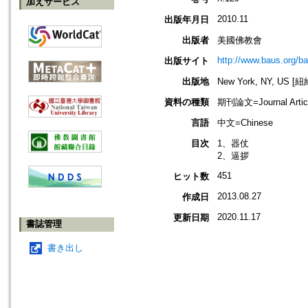
加えサービス
2010.11
出版年月日
出版者
美國佛教會
http://www.baus.org/b
出版サイト
出版地
New York, NY, US 
資料の種類
期刊論文=Journal Artic
言語
中文=Chinese
目次
1、器仗
2、逼拶
451
ヒット数
2013.08.27
作成日
2020.11.17
更新日期
書誌管理
書き出し