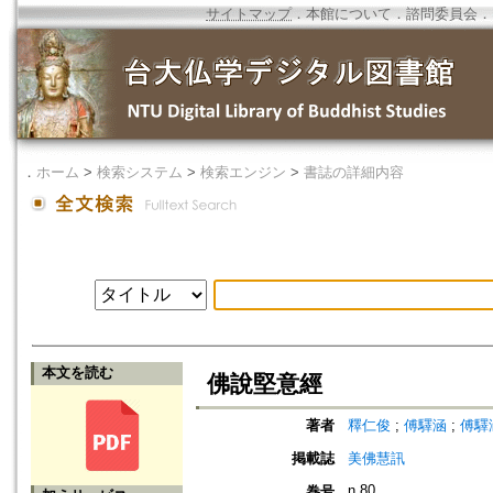
サイトマップ
．
本館について
．
諮問委員会
．
．
ホーム
>
検索システム
>
検索エンジン
>
書誌の詳細内容
本文を読む
佛說堅意經
著者
釋仁俊
;
傅驛涵
;
傅驛
掲載誌
美佛慧訊
n.80
巻号