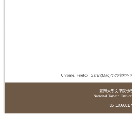
Chrome, Firefox, Safari(
臺灣大學
文學院佛
National Taiwan Universi
doi:10.6681