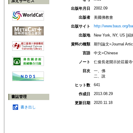
加えサービス
2002.09
出版年月日
出版者
美國佛教會
http://www.baus.org/b
出版サイト
出版地
New York, NY, US 
資料の種類
期刊論文=Journal Artic
言語
中文=Chinese
ノート
仁俊長老開示於莊嚴寺
目次
一、佛
二、說
641
ヒット数
2013.08.29
作成日
書誌管理
2020.11.18
更新日期
書き出し