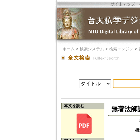
サイトマップ
．
．
ホーム
>
検索システム
>
検索エンジン
>
本文を読む
無著法師
掲