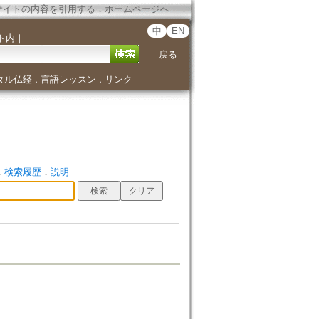
サイトの内容を引用する
．
ホームページへ
中
EN
ト内
｜
戻る
タル仏経
言語レッスン
リンク
．
．
．
検索履歴
．
説明