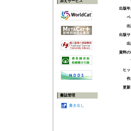
加えサービス
出版年
ペ
出
出版サ
出
資料の
ヒッ
作
更新
書誌管理
書き出し