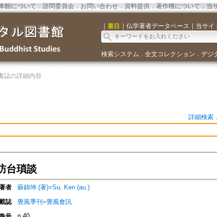
本館について
．
諮問委員会
．
お問い合わせ
．
資料提供
．
著作権について
．
当
｜
書目
｜
仏学著者データベース
｜
当サイ
検索システム
全文コレクション
デジ
．
．
書誌の詳細内容
詳細検索
訪台瑣談
著者
蘇錦坤 (著)=Su, Ken (au.)
載誌
覺風季刊=覺風會訊
n.40
巻号