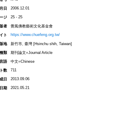
2006.12.01
月日
25 - 25
ージ
版者
覺風佛教藝術文化基金會
https://www.chuefeng.org.tw/
イト
版地
新竹市, 臺灣 [Hsinchu shih, Taiwan]
種類
期刊論文=Journal Article
言語
中文=Chinese
711
ト数
2013.09.06
成日
2021.05.21
日期