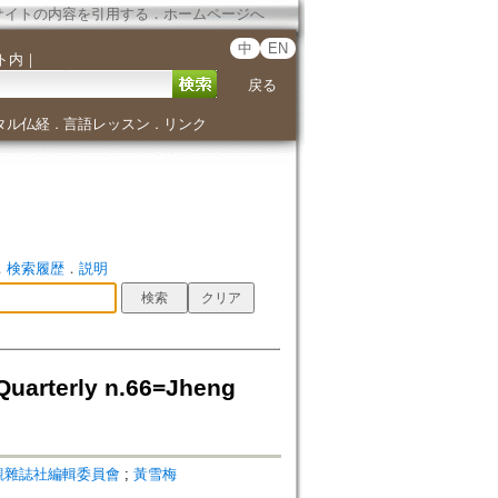
サイトの内容を引用する
．
ホームページへ
中
EN
ト内
｜
戻る
タル仏経
言語レッスン
リンク
．
．
．
検索履歴
．
説明
arterly n.66=Jheng
觀雜誌社編輯委員會
;
黃雪梅