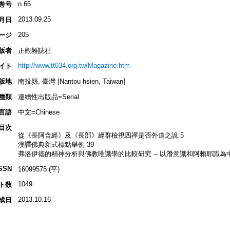
n.66
巻号
2013.09.25
月日
205
ージ
版者
正觀雜誌社
http://www.tt034.org.tw/Magazine.htm
イト
版地
南投縣, 臺灣 [Nantou hsien, Taiwan]
種類
連續性出版品=Serial
言語
中文=Chinese
目次
從《長阿含經》及《長部》經群檢視四禪是否外道之說 5
漢譯佛典新式標點舉例 39
弗洛伊德的精神分析與佛教唯識學的比較研究 -- 以潛意識和阿賴耶識為中
SSN
16099575 (平)
1049
ト数
2013.10.16
成日