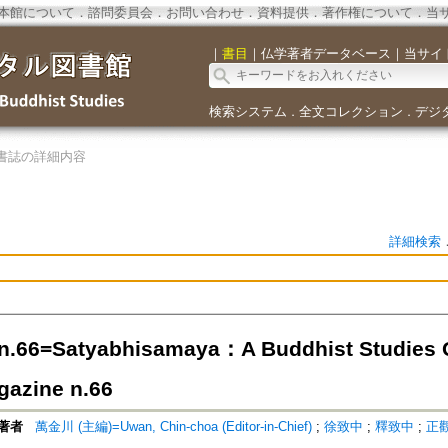
本館について
．
諮問委員会
．
お問い合わせ
．
資料提供
．
著作権について
．
当
｜
書目
｜
仏学著者データベース
｜
当サイ
検索システム
全文コレクション
デジ
．
．
書誌の詳細内容
詳細検索
66=Satyabhisamaya：A Buddhist Studies Qu
azine n.66
著者
萬金川 (主編)=Uwan, Chin-choa (Editor-in-Chief)
;
徐致中
;
釋致中
;
正