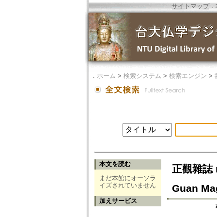
サイトマップ
．
．
ホーム
>
検索システム
>
検索エンジン
>
本文を読む
正觀雜誌 n.
まだ本館にオーソラ
イズされていません
Guan Mag
加えサービス