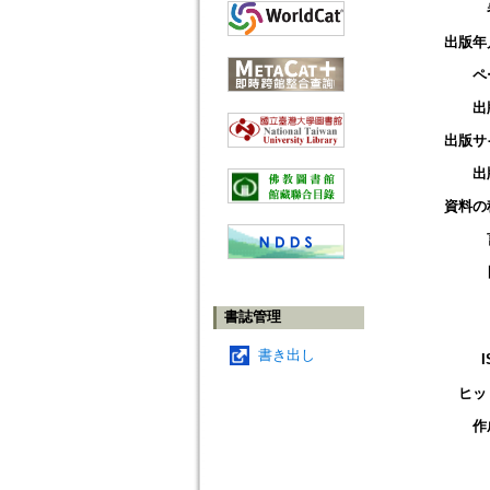
出版年
ペ
出
出版サ
出
資料の
書誌管理
書き出し
I
ヒッ
作