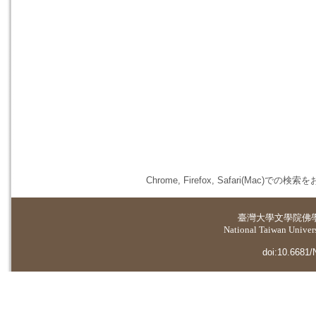
Chrome, Firefox, Safari(
臺灣大學
文學院佛
National Taiwan Universi
doi:10.6681