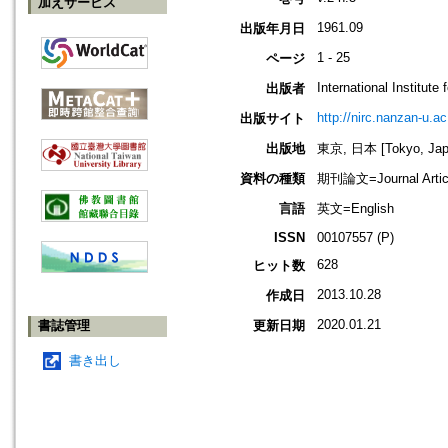
加えサービス
1961.09
出版年月日
1 - 25
ページ
International Institute
出版者
http://nirc.nanzan-u.ac
出版サイト
出版地
東京, 日本 [Tokyo, Jap
資料の種類
期刊論文=Journal Artic
言語
英文=English
ISSN
00107557 (P)
628
ヒット数
2013.10.28
作成日
2020.01.21
書誌管理
更新日期
書き出し