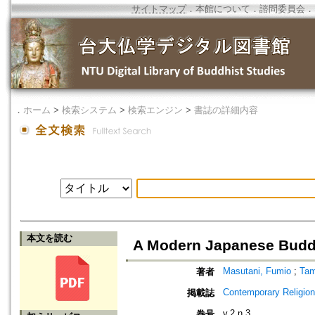
サイトマップ
．
本館について
．
諮問委員会
．
．
ホーム
>
検索システム
>
検索エンジン
>
書誌の詳細内容
本文を読む
A Modern Japanese Buddh
Masutani, Fumio
;
Tam
著者
Contemporary Religion
掲載誌
v.2 n.3
巻号