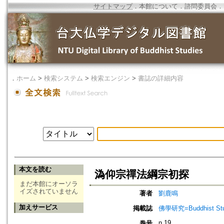
サイトマップ
．
本館について
．
諮問委員会
．
．
ホーム
>
検索システム
>
検索エンジン
>
書誌の詳細内容
本文を読む
溈仰宗禪法綱宗初探
まだ本館にオーソラ
イズされていません
著者
劉鹿鳴
加えサービス
掲載誌
佛學研究=Buddhist Studi
n.19
巻号