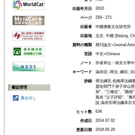
2010
出版年月日
259 - 271
ページ
出版者
中國佛教文化研究所
出版地
北京, 中國 [Beijing, Ch
資料の種類
期刊論文=Journal Artic
言語
中文=Chinese
ノート
作者單位：南京大學中
キーワード
溈仰宗; 禪法; 綱宗; 宗
抄録
禪法綱宗,也稱禪法綱
靈佑與門下弟子仰山慧
書誌管理
智"、"三種生"、"圓相
風有:"父子評唱"、"
書き出し
說,溈仰宗禪法繼承百
634
ヒット数
2014.07.02
作成日
2018.05.29
更新日期