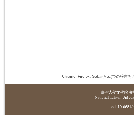
Chrome, Firefox, Safari(
臺灣大學
文學院佛
National Taiwan Universi
doi:10.6681