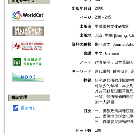
加えサービス
2008
出版年月日
238 - 245
ページ
出版者
中國佛教文化研究所
出版地
北京, 中國 [Beijing, Ch
資料の種類
期刊論文=Journal Artic
言語
中文=Chinese
ノート
作者單位：日本花園大
キーワード
遼代佛教; 佛教研究; 宗
抄録
研究遼代佛教,對瞭解
可缺少的領域。本文對
其共同點是澄觀華嚴思
一致、頓悟頓修的思想
書誌管理
的一大課題。
書き出し
目次
一、佛教政策與寺院經濟
二、僧侶地位與文化事務
三、義學發展與顯密圓通
199
ヒット数