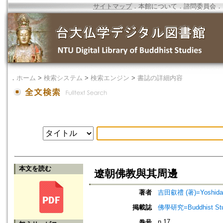
サイトマップ
．
本館について
．
諮問委員会
．
．
ホーム
>
検索システム
>
検索エンジン
>
書誌の詳細内容
本文を読む
遼朝佛教與其周邊
著者
吉田叡禮 (著)=Yoshida, E
掲載誌
佛學研究=Buddhist Studi
n.17
巻号