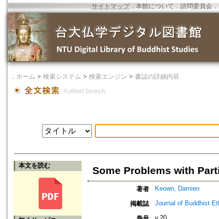
サイトマップ
．
本館について
．
諮問委員会
．
．
ホーム
>
検索システム
>
検索エンジン
>
書誌の詳細内容
本文を読む
Some Problems with Part
Keown, Damien
著者
Journal of Buddhist Et
掲載誌
v.20
巻号