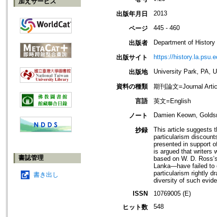
加えサービス
2013
出版年月日
445 - 460
ページ
Department of History
出版者
https://history.la.psu.e
出版サイト
University Park, PA, 
出版地
資料の種類
期刊論文=Journal Artic
言語
英文=English
Damien Keown, Goldsmi
ノート
This article suggests t
抄録
particularism discount
presented in support o
is argued that writers
書誌管理
based on W. D. Ross’s
Lanka—have failed to g
particularism rightly d
書き出し
diversity of such evid
ISSN
10769005 (E)
548
ヒット数