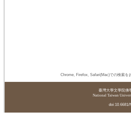
Chrome, Firefox, Safari(
臺灣大學
文學院佛
National Taiwan Universi
doi:10.6681