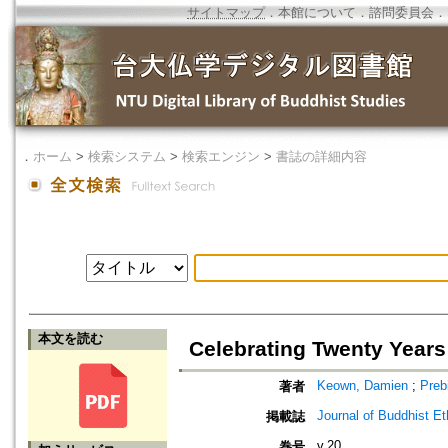
サイトマップ
．
本館について
．
諮問委員会
．
．
ホーム
>
検索システム
>
検索エンジン
>
書誌の詳細内容
本文を読む
Celebrating Twenty Years 
Keown, Damien
;
Preb
著者
Journal of Buddhist Et
掲載誌
v.20
巻号