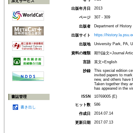
加えサービス
2013
出版年月日
307 - 309
ページ
Department of History
出版者
https://history.la.psu.e
出版サイト
University Park, PA, 
出版地
資料の種類
期刊論文=Journal Artic
言語
英文=English
This special edition c
抄録
invited papers to mar
new, and others have b
Taken together they are
has appeared in the vi
ISSN
10769005 (E)
書誌管理
586
ヒット数
書き出し
2014.07.14
作成日
2017.07.13
更新日期