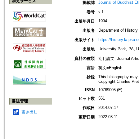
加えサービス
Journal of Buddhist Et
掲載誌
v.1
巻号
1994
出版年月日
Department of History
出版者
https://history.la.psu.e
出版サイト
University Park, PA, 
出版地
資料の種類
期刊論文=Journal Artic
言語
英文=English
This bibliography may 
抄録
Copyright Charles Pr
ISSN
10769005 (E)
561
ヒット数
書誌管理
2014.07.17
作成日
書き出し
2022.03.11
更新日期