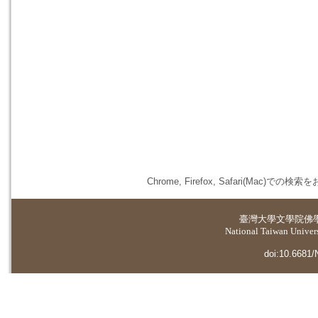
Chrome, Firefox, Safari(
臺灣大學
文學院佛
National Taiwan Universi
doi:10.6681