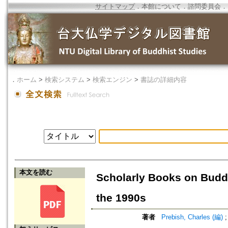
サイトマップ
．
本館について
．
諮問委員会
．
．
ホーム
>
検索システム
>
検索エンジン
>
書誌の詳細内容
本文を読む
Scholarly Books on Buddh
the 1990s
著者
Prebish, Charles (編)