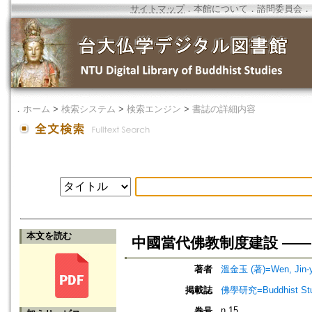
サイトマップ
．
本館について
．
諮問委員会
．
．
ホーム
>
検索システム
>
検索エンジン
>
書誌の詳細内容
本文を読む
中國當代佛教制度建設 ——
著者
溫金玉 (著)=Wen, Jin-yu
掲載誌
佛學研究=Buddhist Studi
n.15
巻号