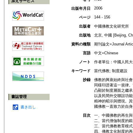
加えサービス
2006
出版年月日
144 - 156
ページ
出版者
中國佛教文化研究所
出版地
北京, 中國 [Beijing, Ch
資料の種類
期刊論文=Journal Artic
言語
中文=Chinese
ノート
作者單位：中國人民大
キーワード
當代佛教; 制度建設
抄録
佛教的興衰始終與社會
同樣印證著這一規律。
凸顯於制度層面之繼承
以及民間外交聯誼功能
書誌管理
精神的昭示與體現。其
國佛教一直致力於自身
書き出し
目次
一、中國佛教的再生與發
二、當代僧伽制度的鍛造
三、當代佛教教育模式的
四、佛教文化制度的再探