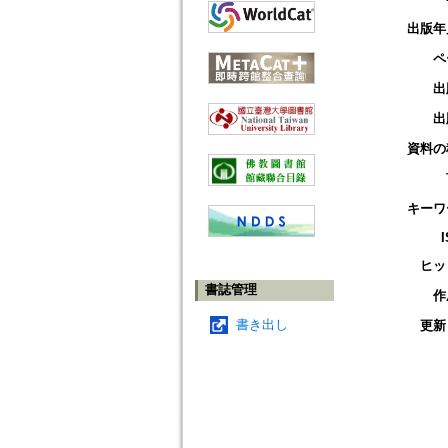
出版年
ペ
出
出
資料の
キーワ
ヒッ
書誌管理
作
書き出し
更新