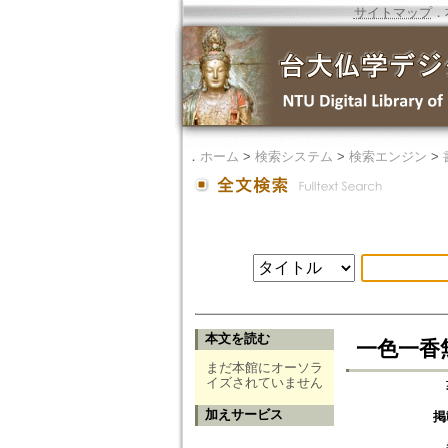
サイトマップ
．
．
ホーム
>
検索システム
>
検索エンジン
>
本文を読む
一色一香
まだ本館にオーソラ
イズされていません
加えサービス
掲