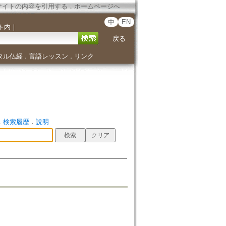
サイトの内容を引用する
．
ホームページへ
中
EN
ト内
｜
戻る
タル仏経
言語レッスン
リンク
．
．
．
検索履歴
．
説明