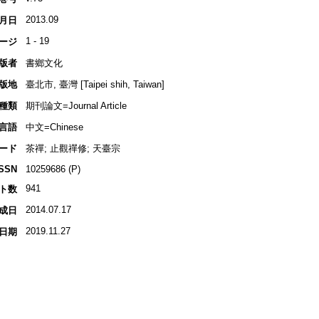
2013.09
月日
1 - 19
ージ
版者
書鄉文化
版地
臺北市, 臺灣 [Taipei shih, Taiwan]
種類
期刊論文=Journal Article
言語
中文=Chinese
ード
茶禪; 止觀禪修; 天臺宗
ISSN
10259686 (P)
941
ト数
2014.07.17
成日
2019.11.27
日期