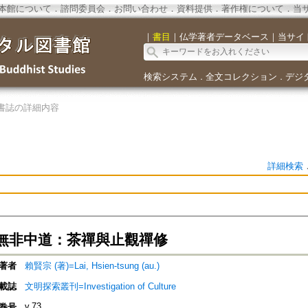
本館について
．
諮問委員会
．
お問い合わせ
．
資料提供
．
著作権について
．
当
｜
書目
｜
仏学著者データベース
｜
当サイ
検索システム
全文コレクション
デジ
．
．
書誌の詳細内容
詳細検索
無非中道：茶禪與止觀禪修
著者
賴賢宗 (著)=Lai, Hsien-tsung (au.)
載誌
文明探索叢刊=Investigation of Culture
v.73
巻号