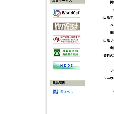
加えサービス
掲
出版年
ペ
出
出版サ
出
資料の
ノ
キーワ
書誌管理
書き出し