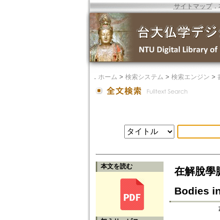
サイトマップ
．
．
ホーム
>
検索システム
>
検索エンジン
>
本文を読む
在解脫學脈絡
Bodies i