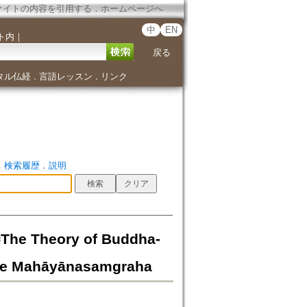
サイトの内容を引用する
．
ホームページへ
中
EN
ト内
｜
戻る
タル仏経
言語レッスン
リンク
．
．
．
検索履歴
．
説明
heory of Buddha-
 the Mahāyānasamgraha