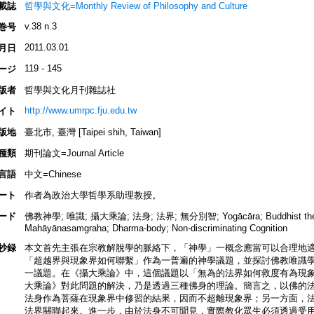
載誌
哲學與文化=Monthly Review of Philosophy and Culture
v.38 n.3
巻号
2011.03.01
月日
119 - 145
ージ
版者
哲學與文化月刊雜誌社
http://www.umrpc.fju.edu.tw
イト
版地
臺北市, 臺灣 [Taipei shih, Taiwan]
種類
期刊論文=Journal Article
言語
中文=Chinese
ート
作者為政治大學哲學系助理教授。
ード
佛教神學; 唯識; 攝大乘論; 法身; 法界; 無分別智; Yogācāra; Buddhist theolo
Mahāyānasamgraha; Dharma-body; Non-discriminating Cognition
抄録
本文首先主張在宗教解脫學的脈絡下，「神學」一概念應當可以合理地
「超越界與現象界如何聯繫」作為一普遍的神學議題，並探討佛教唯識
一議題。在《攝大乘論》中，這個議題以「無為的法界如何救度有為現
大乘論》對此問題的解決，乃是透過三種佛身的理論。簡言之，以佛的
法身作為菩薩在現象界中修習的結果，因而不超離現象界；另一方面，
法界關聯起來。進一步，由於法身不可聞見，實際教化眾生必須透過受