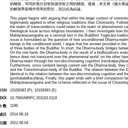
的關係，等同於無分別智與後得智之間的關係。最後，本文將《攝大乘
的解脫學架構作簡單的對比，並以此為結論。
This paper begins with arguing that within the larger context of soteriolo
legitimately applied to other religious traditions than Christianity. Follo
the realm of transcendence could relate to the realm of phenomenon ca
theological issue across religious boundaries. I then investigate how th
Mahāyānasamgraha as a seminal text in the Buddhist Yogācāra traditi
issue is formulated as the question of how unconditioned Dharma-realm
beings in the conditioned world. I argue that the asnwer provided in t
of three bodies of the Buddha. In short, the Dharma-body bridges betw
On the one hand, the Dharma-body is the result of a bodhisattva's endu
hence does not transcend over the phenomenal world; on the other han
Dharma-realm through the non-discriminating cognition (nirvikalpa-jñān
Furthermore, since sentient beings cannot see the Dharma-body, they 
and the Transformation-body of the Buddha. The relation between the 
identical to the relation between the non-discriminating cognition and t
(prsthalabdha-jñāna). Finally, this paper ends with a brief comparison b
Mahāyānasamgraha and the scheme reflected in the issue of Christolo
SSN
10158383 (P); 10158383 (E)
DOI
10.7065/MRPC.201103.0119
1198
ト数
2014.08.18
成日
2022.08.04
日期