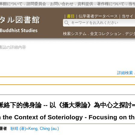
本館について
．
諮問委員会
．
お問い合わせ
．
資料提供
．
著作権について
．
当
｜
書目
｜
仏学著者データベース
｜
当サイ
検索システム
全文コレクション
デジ
．
．
書誌の詳細内容
詳細検索
下的佛身論 -- 以《攝大乘論》為中心之探討=The T
n the Context of Soteriology - Focusing on
著者
耿晴 (著)=Keng, Ching (au.)