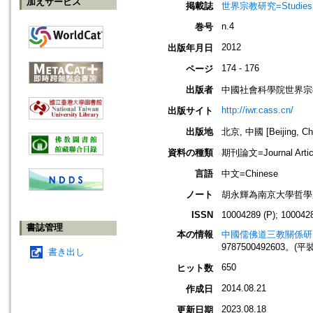
加えサービス
掲載誌
世界宗教研究=Studies in 
n.4
巻号
2012
出版年月日
174 - 176
ページ
出版者
中國社會科學院世界宗
http://iwr.cass.cn/
出版サイト
出版地
北京, 中國 [Beijing, Ch
資料の種類
期刊論文=Journal Artic
言語
中文=Chinese
ノート
胡永輝為南京大學哲學
ISSN
10004289 (P); 1000428
書誌管理
本の情報
中國儒佛道三教關係研
9787500492603。(平
書き出し
650
ヒット数
2014.08.21
作成日
2023.08.18
更新日期