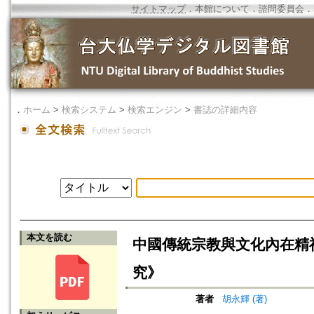
サイトマップ
．
本館について
．
諮問委員会
．
．
ホーム
>
検索システム
>
検索エンジン
>
書誌の詳細内容
本文を読む
中國傳統宗教與文化內在精神
究》
著者
胡永輝 (著)