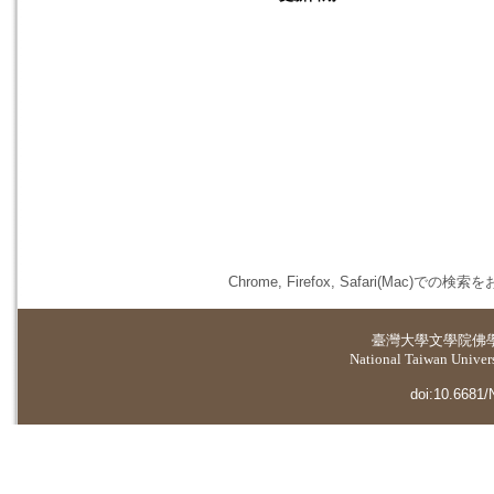
Chrome, Firefox, Safari(
臺灣大學
文學院佛
National Taiwan Universi
doi:10.6681