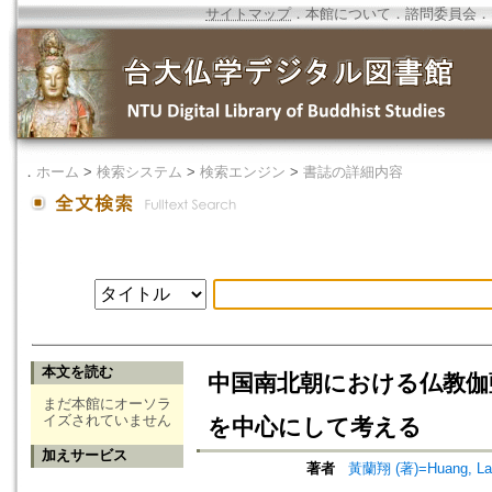
サイトマップ
．
本館について
．
諮問委員会
．
．
ホーム
>
検索システム
>
検索エンジン
>
書誌の詳細内容
本文を読む
中国南北朝における仏教伽
まだ本館にオーソラ
イズされていません
を中心にして考える
加えサービス
著者
黃蘭翔 (著)=Huang, Lan-