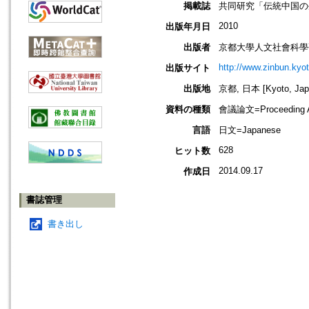
掲載誌
共同研究「伝統中国の
2010
出版年月日
出版者
京都大學人文社會科學
http://www.zinbun.kyot
出版サイト
出版地
京都, 日本 [Kyoto, Jap
資料の種類
會議論文=Proceeding Ar
言語
日文=Japanese
628
ヒット数
2014.09.17
作成日
書誌管理
書き出し