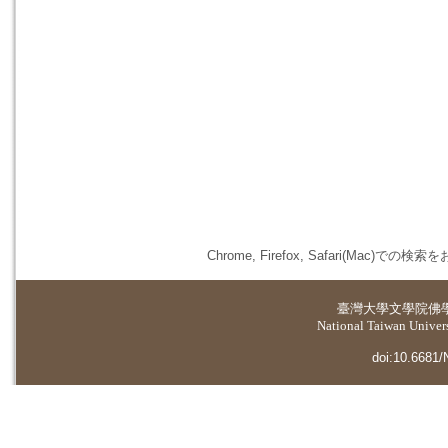
Chrome, Firefox, Safari(
臺灣大學
文學院佛
National Taiwan Universi
doi:10.6681