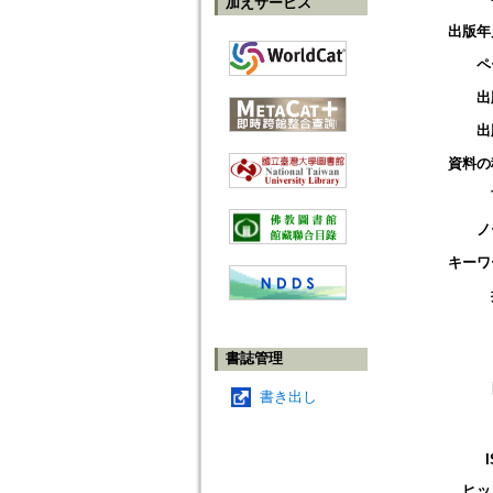
加えサービス
出版年
ペ
出
出
資料の
ノ
キーワ
書誌管理
書き出し
ヒッ