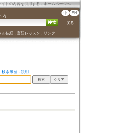
サイトの内容を引用する
．
ホームページへ
中
EN
ト内
｜
戻る
タル仏経
言語レッスン
リンク
．
．
．
検索履歴
．
説明