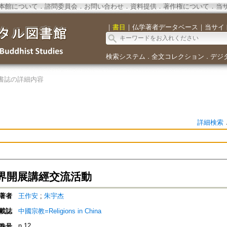
本館について
．
諮問委員会
．
お問い合わせ
．
資料提供
．
著作権について
．
当
｜
書目
｜
仏学著者データベース
｜
当サイ
検索システム
全文コレクション
デジ
．
．
書誌の詳細内容
詳細検索
界開展講經交流活動
著者
王作安
;
朱宇杰
載誌
中國宗教=Religions in China
n.12
巻号