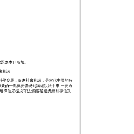
，標題為本刊所加。
社會和諧
科學發展，促進社會和諧，是當代中國的時
要的一點就要體現到講經說法中來:一要通
引導信眾循規守法;四要通過講經引導信眾