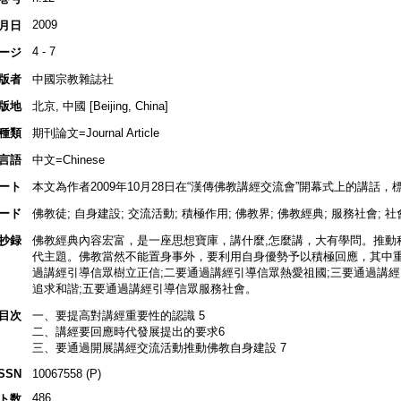
2009
月日
4 - 7
ージ
版者
中國宗教雜誌社
版地
北京, 中國 [Beijing, China]
種類
期刊論文=Journal Article
言語
中文=Chinese
ート
本文為作者2009年10月28日在“漢傳佛教講經交流會”開幕式上的講話
ード
佛教徒; 自身建設; 交流活動; 積極作用; 佛教界; 佛教經典; 服務社會; 
抄録
佛教經典內容宏富，是一座思想寶庫，講什麼,怎麼講，大有學問。推動
代主題。佛教當然不能置身事外，要利用自身優勢予以積極回應，其中重
過講經引導信眾樹立正信;二要通過講經引導信眾熱愛祖國;三要通過講經
追求和諧;五要通過講經引導信眾服務社會。
目次
一、要提高對講經重要性的認識 5
二、講經要回應時代發展提出的要求6
三、要通過開展講經交流活動推動佛教自身建設 7
ISSN
10067558 (P)
486
ト数