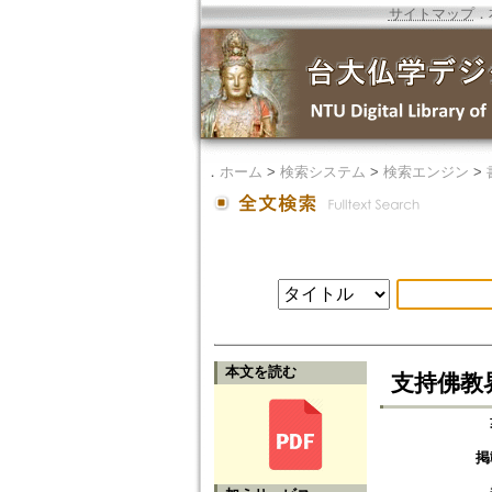
サイトマップ
．
．
ホーム
>
検索システム
>
検索エンジン
>
本文を読む
支持佛教
掲