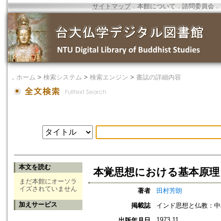
サイトマップ
．
本館について
．
諮問委員会
．
．
ホーム
>
検索システム
>
検索エンジン
>
書誌の詳細内容
本文を読む
本覚思想における基本原理
まだ本館にオーソラ
イズされていません
著者
田村芳朗
加えサービス
掲載誌
インド思想と仏教：中
1973.11
出版年月日