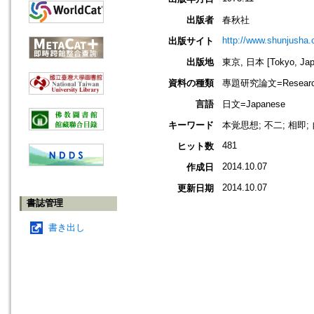
出版者
春秋社
http://www.shunjusha.c
出版サイト
出版地
東京, 日本 [Tokyo, Jap
資料の種類
專題研究論文=Research
言語
日文=Japanese
キーワード
本覚思想; 不二; 相即;
481
ヒット数
2014.10.07
作成日
2014.10.07
更新日期
書誌管理
書き出し