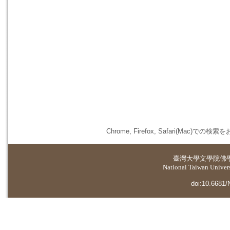
Chrome, Firefox, Safari(
臺灣大學
文學院佛
National Taiwan Universi
doi:10.6681