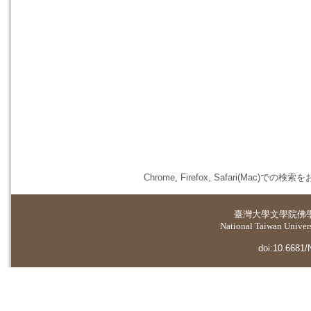
Chrome, Firefox, Safari(
臺灣大學
文學院佛
National Taiwan Universi
doi:10.6681