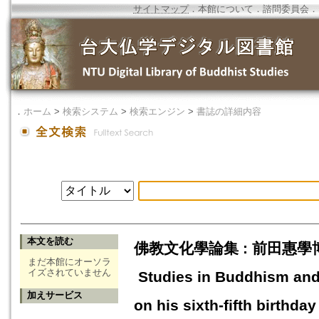
サイトマップ
．
本館について
．
諮問委員会
．
．
ホーム
>
検索システム
>
検索エンジン
>
書誌の詳細内容
本文を読む
佛教文化學論集 : 前田惠學
まだ本館にオーソラ
イズされていません
Studies in Buddhism and 
加えサービス
on his sixth-fifth birthday