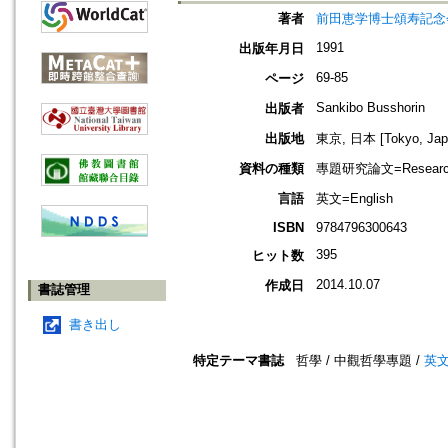
著者
前田恵学博士頌寿記念
1991
出版年月日
69-85
ページ
Sankibo Busshorin
出版者
出版地
東京, 日本 [Tokyo, Jap
資料の種類
專題研究論文=Research
言語
英文=English
ISBN
9784796300643
395
ヒット数
2014.10.07
作成日
書誌管理
書き出し
特定テーマ書誌
哲學 / 中觀哲學專題 /
英