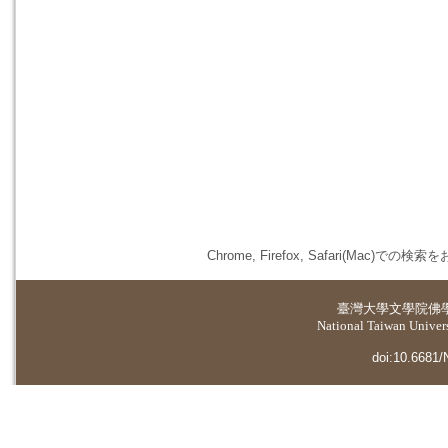
Chrome, Firefox, Safari(
臺灣大學
文學院佛
National Taiwan Universi
doi:10.6681