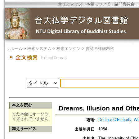
サイトマップ
．
本館について
．
諮問委員会
．
．
ホーム
>
検索システム
>
検索エンジン
>
書誌の詳細内容
本文を読む
Dreams, Illusion and Othe
まだ本館にオーソラ
イズされていません
Doniger O'Flaherty, W
著者
加えサービス
1984
出版年月日
The University of Chi
出版者