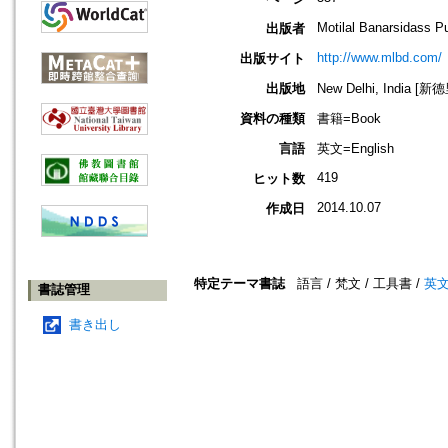
Motilal Banarsidass P
出版者
http://www.mlbd.com/
出版サイト
出版地
New Delhi, India [新
資料の種類
書籍=Book
言語
英文=English
419
ヒット数
2014.10.07
作成日
特定テーマ書誌
語言 / 梵文 / 工具書 /
英
書誌管理
書き出し