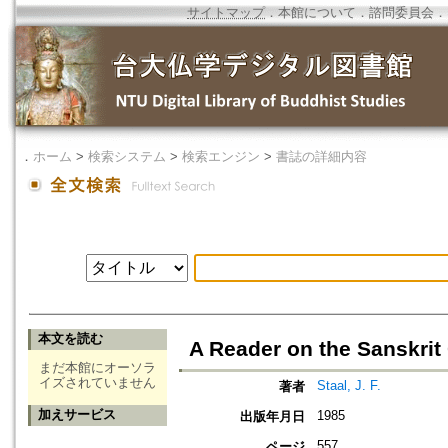
サイトマップ
．
本館について
．
諮問委員会
．
．
ホーム
>
検索システム
>
検索エンジン
>
書誌の詳細内容
本文を読む
A Reader on the Sanskri
まだ本館にオーソラ
イズされていません
Staal, J. F.
著者
加えサービス
1985
出版年月日
557
ページ