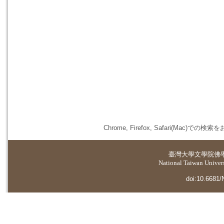
Chrome, Firefox, Safari(
臺灣大學
文學院佛
National Taiwan Universi
doi:10.6681