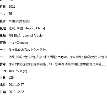
2011
月日
75
ージ
版者
中國宗教雜誌社
版地
北京, 中國 [Beijing, China]
種類
期刊論文=Journal Article
言語
中文=Chinese
ート
作者單位為宗教文化出版社。
ード
傳統中國社會; 社會功能; 地位問題; religion; 儒家傳統; 倫理政治; 社會
抄録
作者的研究始於切身的困惑，即「宗教在傳統中國社會中的地位問題」
ISSN
10067558 (P)
529
ト数
2014.10.27
成日
2019.10.02
日期