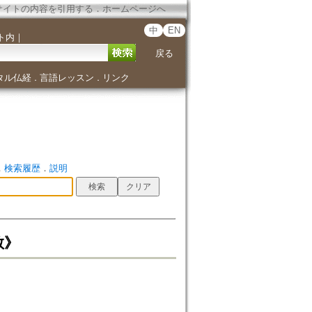
サイトの内容を引用する
．
ホームページへ
中
EN
ト内
｜
戻る
タル仏経
言語レッスン
リンク
．
．
．
検索履歴
．
説明
教》