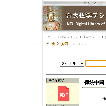
サイトマップ
．
．
ホーム
>
検索システム
>
検索エンジン
>
本文を読む
傳統中國
掲