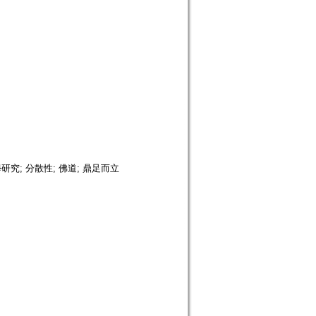
學研究; 分散性; 佛道; 鼎足而立
。