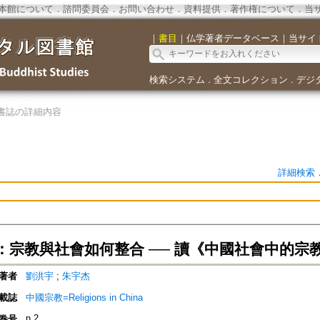
本館について
．
諮問委員会
．
お問い合わせ
．
資料提供
．
著作権について
．
当
｜
書目
｜
仏学著者データベース
｜
当サイ
検索システム
全文コレクション
デジ
．
．
書誌の詳細内容
詳細検索
：宗教與社會如何整合 ── 讀《中國社會中的宗
著者
劉洪宇
;
朱宇杰
載誌
中國宗教=Religions in China
n.2
巻号