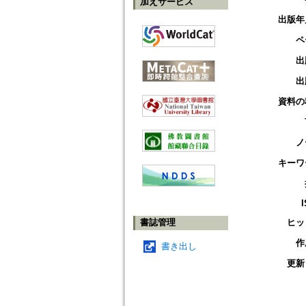
加えサービス
出版年
ペ
出
出
資料の
ノ
キーワ
書誌管理
ヒッ
作
書き出し
更新