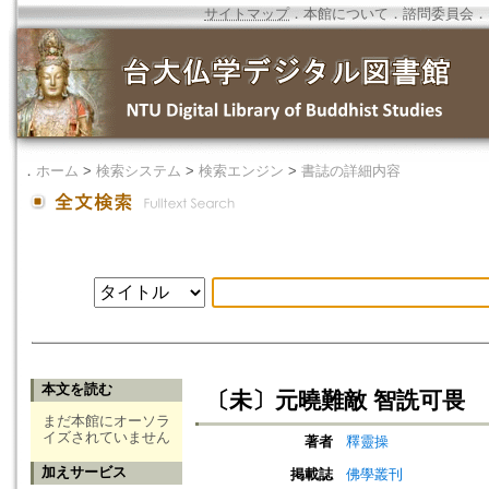
サイトマップ
．
本館について
．
諮問委員会
．
．
ホーム
>
検索システム
>
検索エンジン
>
書誌の詳細内容
本文を読む
〔未〕元曉難敵 智詵可畏
まだ本館にオーソラ
イズされていません
著者
釋靈操
加えサービス
掲載誌
佛學叢刊