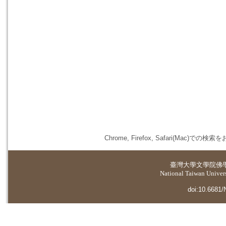
Chrome, Firefox, Safari(
臺灣大學
文學院佛
National Taiwan Universi
doi:10.6681