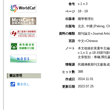
v.1 n.3
巻号
18 - 19
ページ
出版者
國學整理社
出版地
北京, 中國 [Peking, Ch
資料の種類
期刊論文=Journal Artic
言語
中文=Chinese
ノート
本文收錄於黃夏年主編，2
v.1,n.3, p.18-19原
文章類別：專欄,釋氏
情報源
民國佛教期刊文獻集成補編
388
ヒット数
書誌管理
2014.11.01
作成日
書き出し
2023.07.25
更新日期