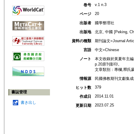
v.1 n.3
巻号
20
ページ
出版者
國學整理社
出版地
北京, 中國 [Peking, Ch
資料の種類
期刊論文=Journal Artic
言語
中文=Chinese
ノート
本文收錄於黃夏年主編，2
p.20原刊影印。
文章類別：專欄,釋氏
情報源
民國佛教期刊文獻集成補編
379
ヒット数
書誌管理
2014.11.01
作成日
書き出し
2023.07.25
更新日期