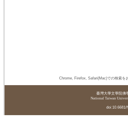
Chrome, Firefox, Safari(
臺灣大學
文學院佛
National Taiwan Universi
doi:10.6681