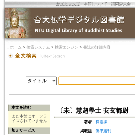
サイトマップ
．
本館について
．
諮問委員会
．
．
ホーム
>
検索システム
>
検索エンジン
>
書誌の詳細内容
本文を読む
〔未〕慧超學士 安玄都尉
まだ本館にオーソラ
イズされていません
著者
釋靈操
加えサービス
掲載誌
佛學叢刊