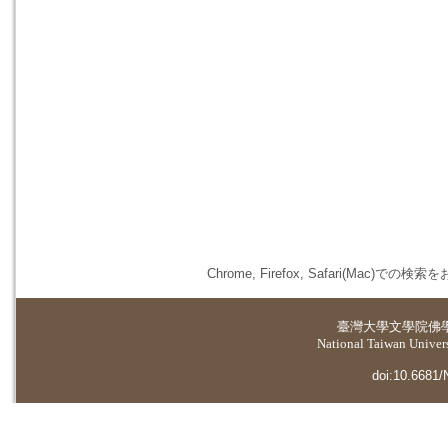
Chrome, Firefox, Safari(
臺灣大學
文學院佛
National Taiwan Universi
doi:10.6681