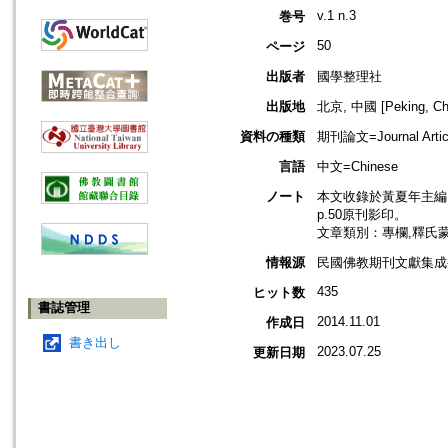
v.1 n.3
巻号
50
ページ
出版者
國學整理社
出版地
北京, 中國 [Peking, Ch
資料の種類
期刊論文=Journal Artic
言語
中文=Chinese
ノート
本文收錄於黃夏年主編，2
p.50原刊影印。
文章類別：專欄,釋氏
情報源
民國佛教期刊文獻集成補編
435
ヒット数
書誌管理
2014.11.01
作成日
書き出し
2023.07.25
更新日期