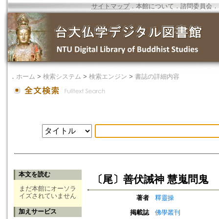
サイトマップ
．
本館について
．
諮問委員会
．
．
ホーム
>
検索システム
>
検索エンジン
>
書誌の詳細内容
本文を読む
〔尾〕善伏誡神 慧嵬問鬼
まだ本館にオーソラ
イズされていません
著者
釋靈操
加えサービス
掲載誌
佛學叢刊