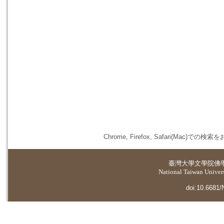
Chrome, Firefox, Safari(
臺灣大學
文學院佛
National Taiwan Universi
doi:10.6681