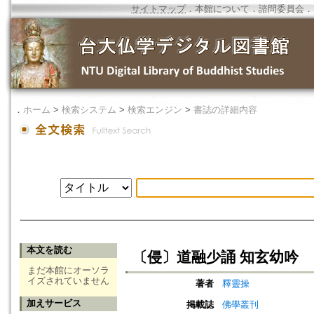
サイトマップ
．
本館について
．
諮問委員会
．
．
ホーム
>
検索システム
>
検索エンジン
>
書誌の詳細内容
本文を読む
〔侵〕道融少誦 知玄幼吟
まだ本館にオーソラ
イズされていません
著者
釋靈操
加えサービス
掲載誌
佛學叢刊