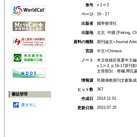
v.1 n.3
巻号
16 - 17
ページ
出版者
國學整理社
出版地
北京, 中國 [Peking, Ch
資料の種類
期刊論文=Journal Artic
言語
中文=Chinese
ノート
本文收錄於黃夏年主編，2
v.1,n.3, p.16-17原
文章類別：專欄,釋氏
情報源
民國佛教期刊文獻集成補編
367
ヒット数
書誌管理
2014.11.01
作成日
書き出し
2023.07.25
更新日期