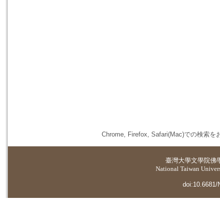
Chrome, Firefox, Safari(
臺灣大學
文學院佛
National Taiwan Universi
doi:10.6681