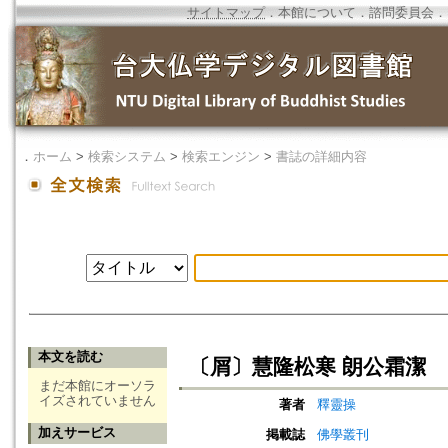
サイトマップ
．
本館について
．
諮問委員会
．
．
ホーム
>
検索システム
>
検索エンジン
>
書誌の詳細内容
本文を読む
〔屑〕慧隆松寒 朗公霜潔
まだ本館にオーソラ
イズされていません
著者
釋靈操
加えサービス
掲載誌
佛學叢刊