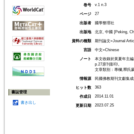
v.1 n.3
巻号
27
ページ
出版者
國學整理社
出版地
北京, 中國 [Peking, Ch
資料の種類
期刊論文=Journal Artic
言語
中文=Chinese
ノート
本文收錄於黃夏年主編，2
p.27原刊影印。
文章類別：專欄,釋氏
情報源
民國佛教期刊文獻集成補編
363
ヒット数
書誌管理
2014.11.01
作成日
書き出し
2023.07.25
更新日期