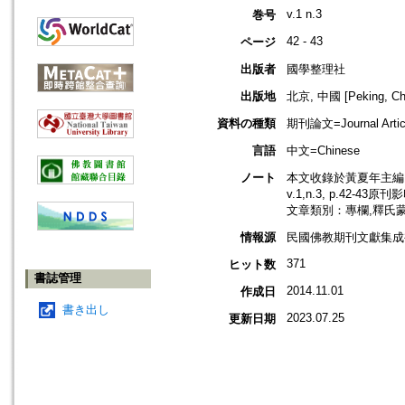
v.1 n.3
巻号
42 - 43
ページ
出版者
國學整理社
出版地
北京, 中國 [Peking, Ch
資料の種類
期刊論文=Journal Artic
言語
中文=Chinese
ノート
本文收錄於黃夏年主編，2
v.1,n.3, p.42-43原
文章類別：專欄,釋氏
情報源
民國佛教期刊文獻集成補編
371
ヒット数
書誌管理
2014.11.01
作成日
書き出し
2023.07.25
更新日期