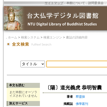
サイトマップ
．
本館について
．
諮問委員会
．
．
ホーム
>
検索システム
>
検索エンジン
>
書誌の詳細内容
本文を読む
〔陽〕道光義虎 恭明智囊
まだ本館にオーソラ
イズされていません
著者
釋靈操
加えサービス
掲載誌
佛學叢刊