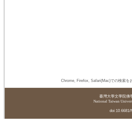
Chrome, Firefox, Safari(
臺灣大學
文學院佛
National Taiwan Universi
doi:10.6681