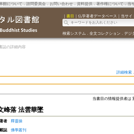
本館について
．
諮問委員会
．
お問い合わせ
．
資料提供
．
著作権について
．
当
｜
書目
｜
仏学著者データベース
｜
当サイ
検索システム
全文コレクション
デジ
．
．
書誌の詳細内容
詳細検索
当書目の情報提供者は
文峰落 法雲華墜
著者
釋靈操
載誌
佛學叢刊