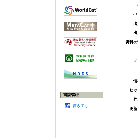
ペ
出
出
資料の
ノ
情
ヒッ
書誌管理
作
書き出し
更新