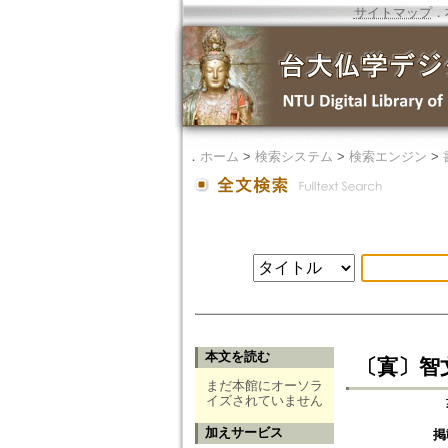
サイトマップ
．
．
ホーム
>
検索システム
>
検索エンジン
>
本文を読む
〔寘〕智
まだ本館にオーソラ
イズされていません
加えサービス
掲