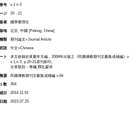
v.1 n.3
巻号
20 - 21
ージ
版者
國學整理社
版地
北京, 中國 [Peking, China]
種類
期刊論文=Journal Article
言語
中文=Chinese
ート
本文收錄於黃夏年主編，2008年出版之《民國佛教期刊文獻集成補編》v.56,
v.1,n.3, p.20-21原刊影印。
文章類別：專欄,釋氏蒙求
報源
民國佛教期刊文獻集成補編 v.56
364
ト数
2014.11.01
成日
2023.07.25
日期