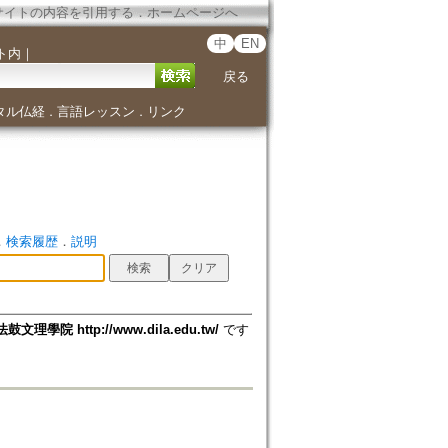
サイトの内容を引用する
．
ホームページへ
中
EN
ト内
｜
戻る
タル仏経
言語レッスン
リンク
．
．
．
検索履歴
．
説明
法鼓文理學院 http://www.dila.edu.tw/
です