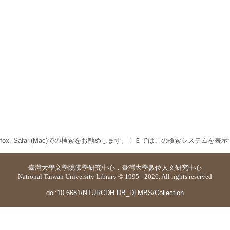
 Firefox, Safari(Mac)での検索をお勧めします。ＩＥではこの検索システムを
臺灣大學
文學院佛學研究中心
．
臺灣大學數位人文研究中心
National Taiwan University Library © 1995 - 2026. All rights reserved
doi:10.6681/NTURCDH.DB_DLMBS/Collection