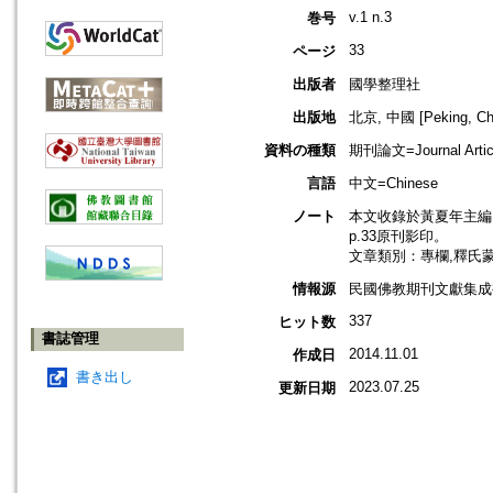
v.1 n.3
巻号
33
ページ
出版者
國學整理社
出版地
北京, 中國 [Peking, Ch
資料の種類
期刊論文=Journal Artic
言語
中文=Chinese
ノート
本文收錄於黃夏年主編，2
p.33原刊影印。
文章類別：專欄,釋氏
情報源
民國佛教期刊文獻集成補編
337
ヒット数
書誌管理
2014.11.01
作成日
書き出し
2023.07.25
更新日期