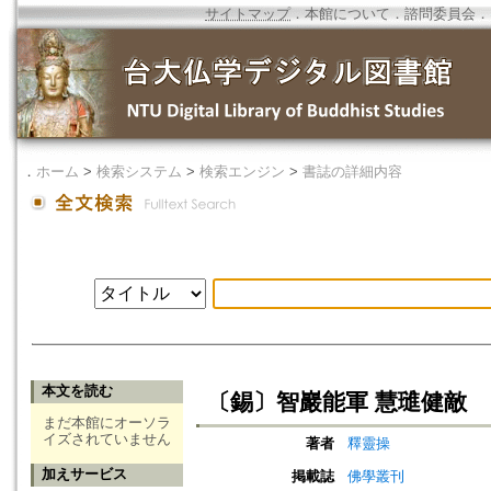
サイトマップ
．
本館について
．
諮問委員会
．
．
ホーム
>
検索システム
>
検索エンジン
>
書誌の詳細内容
本文を読む
〔錫〕智巖能軍 慧璡健敵
まだ本館にオーソラ
イズされていません
著者
釋靈操
加えサービス
掲載誌
佛學叢刊