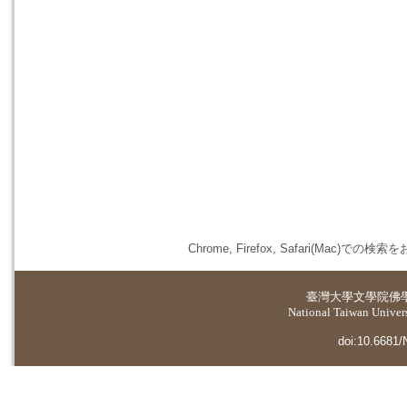
Chrome, Firefox, Safari(
臺灣大學
文學院佛
National Taiwan Universi
doi:10.6681