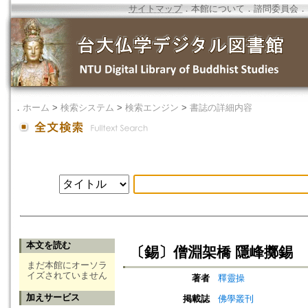
サイトマップ
．
本館について
．
諮問委員会
．
．
ホーム
>
検索システム
>
検索エンジン
>
書誌の詳細内容
本文を読む
〔錫〕僧淵架橋 隱峰擲錫
まだ本館にオーソラ
イズされていません
著者
釋靈操
加えサービス
掲載誌
佛學叢刊