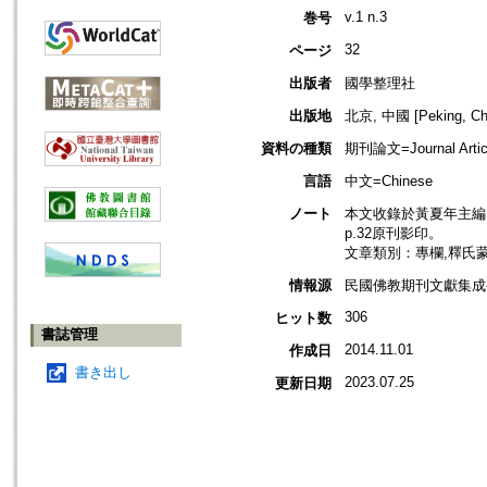
v.1 n.3
巻号
32
ページ
出版者
國學整理社
出版地
北京, 中國 [Peking, Ch
資料の種類
期刊論文=Journal Artic
言語
中文=Chinese
ノート
本文收錄於黃夏年主編，2
p.32原刊影印。
文章類別：專欄,釋氏
情報源
民國佛教期刊文獻集成補編
306
ヒット数
書誌管理
2014.11.01
作成日
書き出し
2023.07.25
更新日期