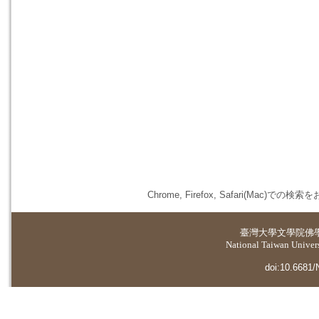
Chrome, Firefox, Safari(
臺灣大學
文學院佛
National Taiwan Universi
doi:10.6681