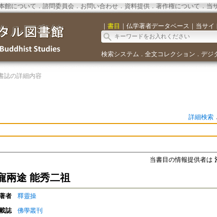
本館について
．
諮問委員会
．
お問い合わせ
．
資料提供
．
著作権について
．
当
｜
書目
｜
仏学著者データベース
｜
当サイ
検索システム
全文コレクション
デジ
．
．
書誌の詳細内容
詳細検索
当書目の情報提供者は
寵兩途 能秀二祖
著者
釋靈操
載誌
佛學叢刊