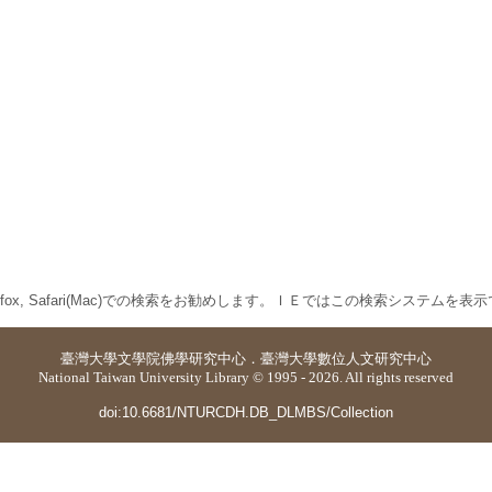
 Firefox, Safari(Mac)での検索をお勧めします。ＩＥではこの検索システムを
臺灣大學
文學院佛學研究中心
．
臺灣大學數位人文研究中心
National Taiwan University Library © 1995 - 2026. All rights reserved
doi:10.6681/NTURCDH.DB_DLMBS/Collection