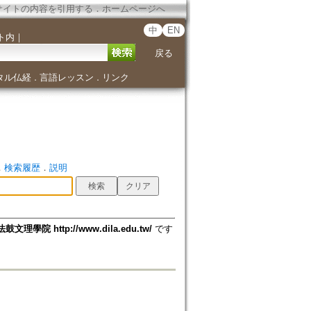
サイトの内容を引用する
．
ホームページへ
中
EN
ト内
｜
戻る
タル仏経
言語レッスン
リンク
．
．
．
検索履歴
．
説明
法鼓文理學院 http://www.dila.edu.tw/
です