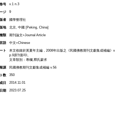
v.1 n.3
巻号
9
ージ
版者
國學整理社
版地
北京, 中國 [Peking, China]
種類
期刊論文=Journal Article
言語
中文=Chinese
ート
本文收錄於黃夏年主編，2008年出版之《民國佛教期刊文獻集成補編》v.56, p
p.9原刊影印。
文章類別：專欄,釋氏蒙求
報源
民國佛教期刊文獻集成補編 v.56
350
ト数
2014.11.01
成日
2023.07.25
日期