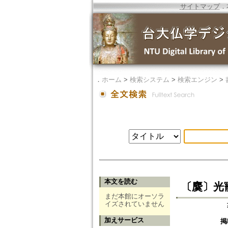
サイトマップ
．
．
ホーム
>
検索システム
>
検索エンジン
>
本文を読む
〔麌〕光
まだ本館にオーソラ
イズされていません
加えサービス
掲