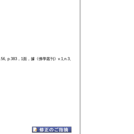
.383，1面，據《佛學叢刊》v.1,n.3,