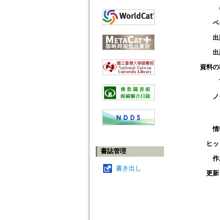
ペ
出
出
資料の
ノ
情
ヒッ
書誌管理
作
書き出し
更新