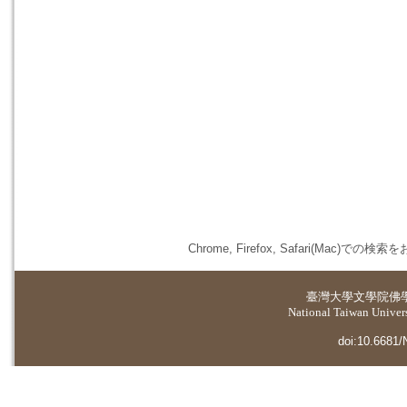
Chrome, Firefox, Safari(
臺灣大學
文學院佛
National Taiwan Universi
doi:10.6681