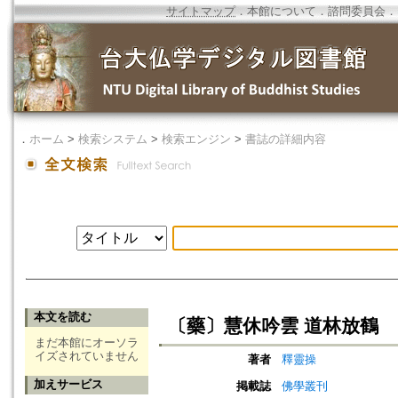
サイトマップ
．
本館について
．
諮問委員会
．
．
ホーム
>
検索システム
>
検索エンジン
>
書誌の詳細内容
本文を読む
〔藥〕慧休吟雲 道林放鶴
まだ本館にオーソラ
イズされていません
著者
釋靈操
加えサービス
掲載誌
佛學叢刊