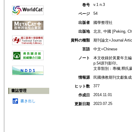
v.1 n.3
巻号
54
ページ
出版者
國學整理社
出版地
北京, 中國 [Peking, Ch
資料の種類
期刊論文=Journal Artic
言語
中文=Chinese
ノート
本文收錄於黃夏年主編，2
p.54原刊影印。
文章類別：專欄,釋氏
情報源
民國佛教期刊文獻集成補編
377
ヒット数
書誌管理
2014.11.01
作成日
書き出し
2023.07.25
更新日期