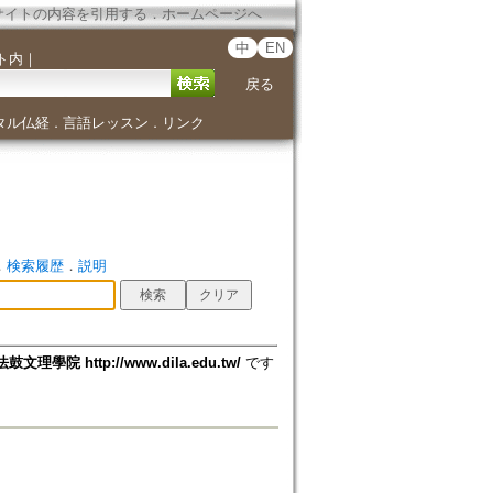
サイトの内容を引用する
．
ホームページへ
中
EN
ト内
｜
戻る
タル仏経
言語レッスン
リンク
．
．
．
検索履歴
．
説明
法鼓文理學院 http://www.dila.edu.tw/
です