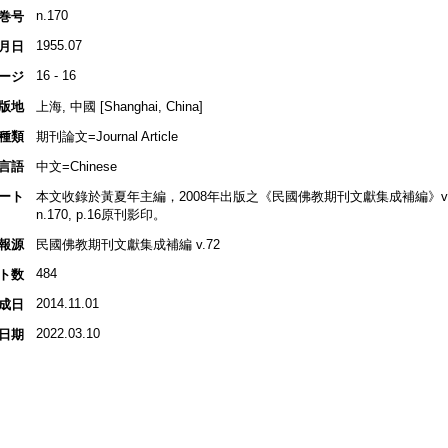
n.170
巻号
1955.07
月日
16 - 16
ージ
版地
上海, 中國 [Shanghai, China]
種類
期刊論文=Journal Article
言語
中文=Chinese
ート
本文收錄於黃夏年主編，2008年出版之《民國佛教期刊文獻集成補編》v.72, 
n.170, p.16原刊影印。
報源
民國佛教期刊文獻集成補編 v.72
484
ト数
2014.11.01
成日
2022.03.10
日期