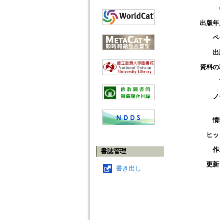
出版年
ペ
出
資料の
ノ
情
ヒッ
作
書誌管理
更新
書き出し