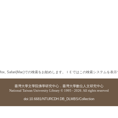
 Firefox, Safari(Mac)での検索をお勧めします。ＩＥではこの検索システムを
臺灣大學
文學院佛學研究中心
．
臺灣大學數位人文研究中心
National Taiwan University Library © 1995 - 2026. All rights reserved
doi:10.6681/NTURCDH.DB_DLMBS/Collection