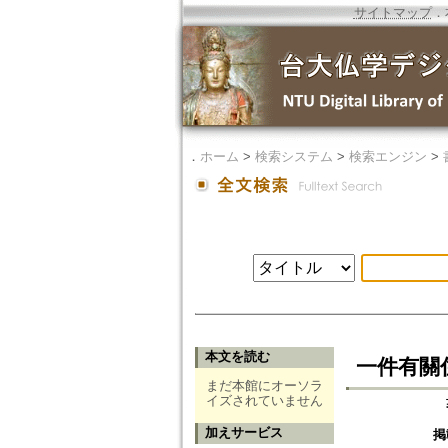
サイトマップ
．
．
ホーム
>
検索システム
>
検索エンジン
>
本文を読む
一件有關
まだ本館にオーソラ
イズされていません
加えサービス
掲