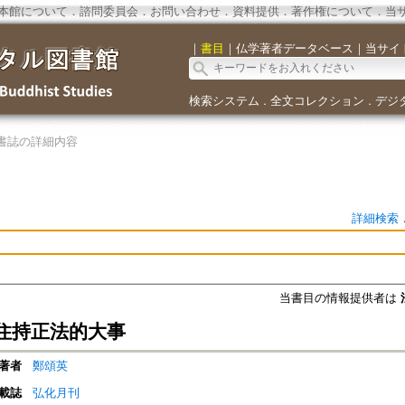
本館について
．
諮問委員会
．
お問い合わせ
．
資料提供
．
著作権について
．
当
｜
書目
｜
仏学著者データベース
｜
当サイ
検索システム
全文コレクション
デジ
．
．
書誌の詳細内容
詳細検索
当書目の情報提供者は
住持正法的大事
著者
鄭頌英
載誌
弘化月刊