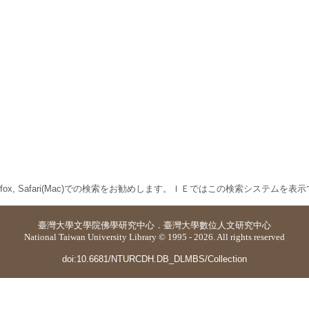
 Firefox, Safari(Mac)での検索をお勧めします。ＩＥではこの検索システムを
臺灣大學
文學院佛學研究中心
．
臺灣大學數位人文研究中心
National Taiwan University Library © 1995 - 2026. All rights reserved
doi:10.6681/NTURCDH.DB_DLMBS/Collection