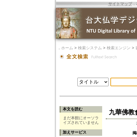
サイトマップ
．
．
ホーム
>
検索システム
>
検索エンジン
>
本文を読む
九華佛教
まだ本館にオーソラ
イズされていません
加えサービス
掲