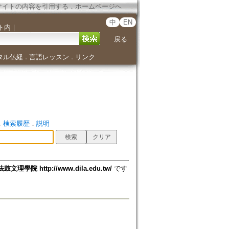
サイトの内容を引用する
．
ホームページへ
中
EN
ト内
｜
戻る
タル仏経
言語レッスン
リンク
．
．
．
検索履歴
．
説明
法鼓文理學院 http://www.dila.edu.tw/
です