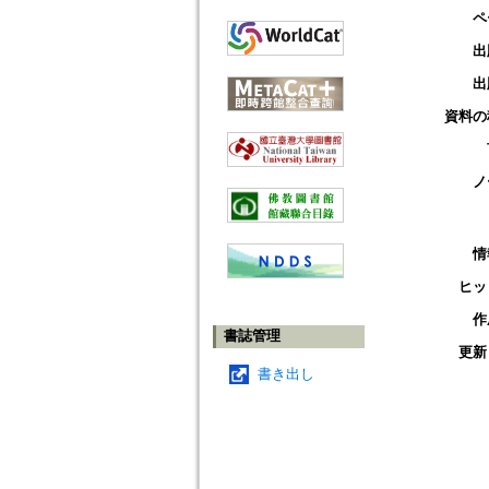
ペ
出
出
資料の
ノ
情
ヒッ
作
書誌管理
更新
書き出し