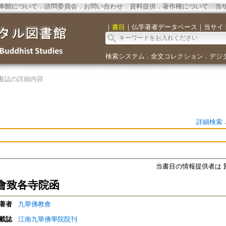
本館について
．
諮問委員会
．
お問い合わせ
．
資料提供
．
著作権について
．
当
｜
書目
｜
仏学著者データベース
｜
当サイ
検索システム
全文コレクション
デジ
．
．
書誌の詳細内容
詳細検索
当書目の情報提供者は
會致各寺院函
著者
九華佛教會
載誌
江南九華佛學院院刊