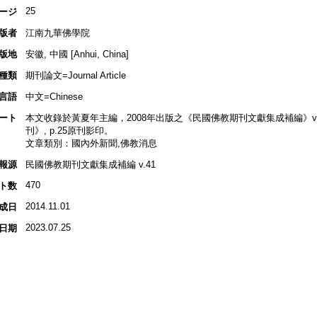
25
ージ
版者
江南九華佛學院
版地
安徽, 中國 [Anhui, China]
種類
期刊論文=Journal Article
言語
中文=Chinese
ート
本文收錄於黃夏年主編，2008年出版之《民國佛教期刊文獻集成補編》v.41
刊》, p.25原刊影印。
文章類別：國內外新聞,佛教消息
報源
民國佛教期刊文獻集成補編 v.41
470
ト数
2014.11.01
成日
2023.07.25
日期