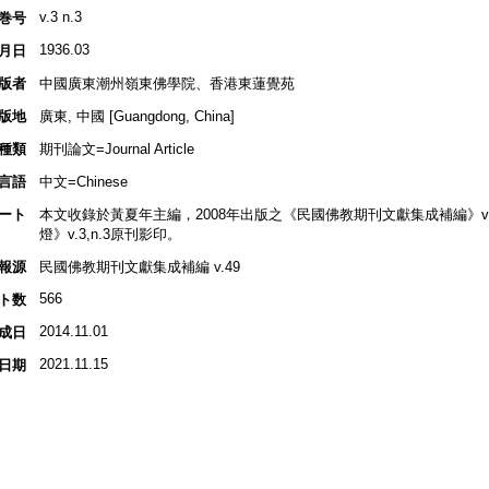
v.3 n.3
巻号
1936.03
月日
版者
中國廣東潮州嶺東佛學院、香港東蓮覺苑
版地
廣東, 中國 [Guangdong, China]
種類
期刊論文=Journal Article
言語
中文=Chinese
ート
本文收錄於黃夏年主編，2008年出版之《民國佛教期刊文獻集成補編》v.49, p
燈》v.3,n.3原刊影印。
報源
民國佛教期刊文獻集成補編 v.49
566
ト数
2014.11.01
成日
2021.11.15
日期