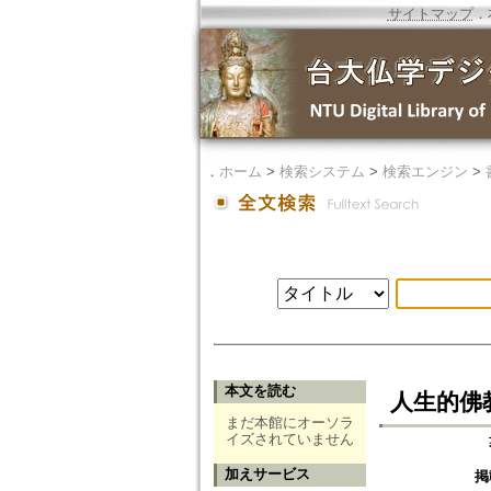
サイトマップ
．
．
ホーム
>
検索システム
>
検索エンジン
>
本文を読む
人生的佛
まだ本館にオーソラ
イズされていません
加えサービス
掲