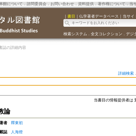
本館について
．
諮問委員会
．
お問い合わせ
．
資料提供
．
著作権について
．
当
｜
書目
｜
仏学著者データベース
｜
当サイ
検索システム
全文コレクション
デジ
．
．
書誌の詳細内容
詳細検索
当書目の情報提供者は
教論
著者
釋東初
載誌
人海燈