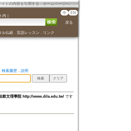
サイトの内容を引用する
．
ホームページへ
中
EN
ト内
｜
戻る
タル仏経
言語レッスン
リンク
．
．
．
検索履歴
．
説明
法鼓文理學院 http://www.dila.edu.tw/
です