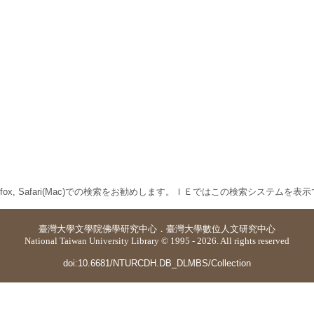
 Firefox, Safari(Mac)での検索をお勧めします。ＩＥではこの検索システムを
臺灣大學
文學院佛學研究中心
．
臺灣大學數位人文研究中心
National Taiwan University Library © 1995 - 2026. All rights reserved
doi:10.6681/NTURCDH.DB_DLMBS/Collection