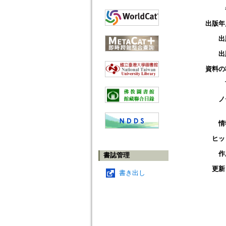
出版年
出
出
資料の
ノ
情
ヒッ
作
書誌管理
更新
書き出し