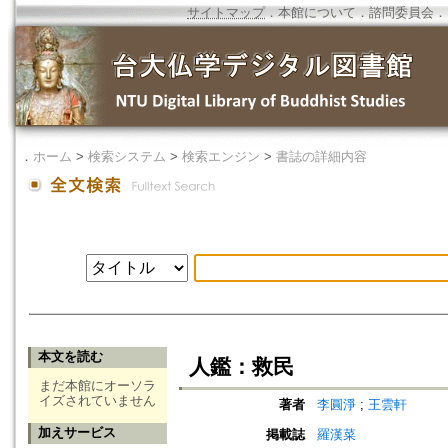
サイトマップ
．
本館について
．
諮問委員会
．
．
ホーム
>
検索システム
>
検索エンジン
>
書誌の詳細内容
本文を読む
人鑑：救民
まだ本館にオーソラ
イズされていません
著者
李圓淨
;
王雲軒
加えサービス
掲載誌
羅漢菜