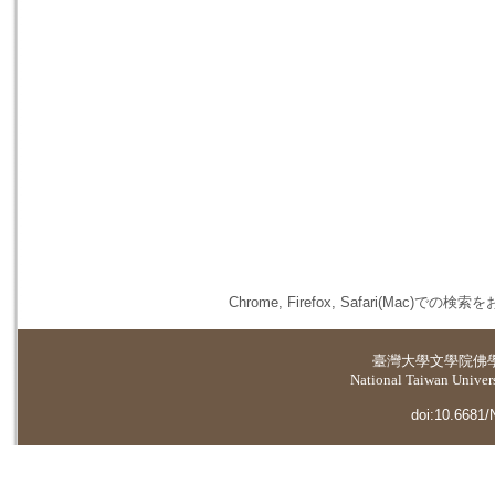
Chrome, Firefox, Safari(
臺灣大學
文學院佛
National Taiwan Universi
doi:10.6681