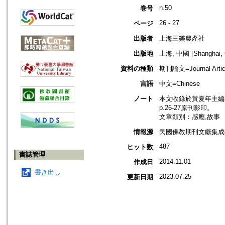
n.50
巻号
26 - 27
ページ
出版者
上海三樂農產社
出版地
上海, 中國 [Shanghai, 
資料の種類
期刊論文=Journal Artic
言語
中文=Chinese
ノート
本文收錄於黃夏年主編，2
p.26-27原刊影印。
文章類別：感應,故事
情報源
民國佛教期刊文獻集成補編
487
ヒット数
書誌管理
2014.11.01
作成日
書き出し
2023.07.25
更新日期