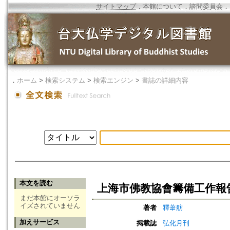
サイトマップ
．
本館について
．
諮問委員会
．
．
ホーム
>
検索システム
>
検索エンジン
>
書誌の詳細内容
本文を読む
上海市佛教協會籌備工作報
まだ本館にオーソラ
イズされていません
著者
釋葦舫
加えサービス
掲載誌
弘化月刊