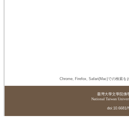
Chrome, Firefox, Safari(
臺灣大學
文學院佛
National Taiwan Universi
doi:10.6681