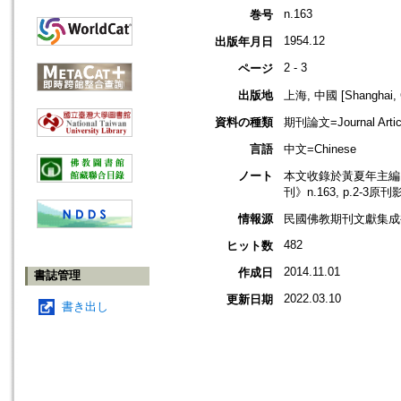
n.163
巻号
1954.12
出版年月日
2 - 3
ページ
出版地
上海, 中國 [Shanghai, 
資料の種類
期刊論文=Journal Artic
言語
中文=Chinese
ノート
本文收錄於黃夏年主編，2
刊》n.163, p.2-3原
情報源
民國佛教期刊文獻集成補編
482
ヒット数
2014.11.01
作成日
書誌管理
2022.03.10
更新日期
書き出し