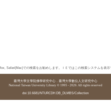
 Firefox, Safari(Mac)での検索をお勧めします。ＩＥではこの検索システムを
臺灣大學
文學院佛學研究中心
．
臺灣大學數位人文研究中心
National Taiwan University Library © 1995 - 2026. All rights reserved
doi:10.6681/NTURCDH.DB_DLMBS/Collection