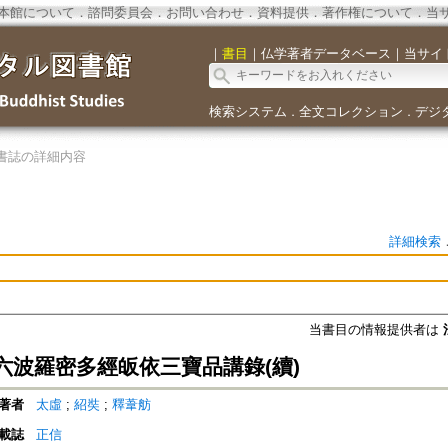
本館について
．
諮問委員会
．
お問い合わせ
．
資料提供
．
著作権について
．
当
｜
書目
｜
仏学著者データベース
｜
当サイ
検索システム
全文コレクション
デジ
．
．
書誌の詳細内容
詳細検索
当書目の情報提供者は
六波羅密多經皈依三寶品講錄(續)
著者
太虛
;
紹奘
;
釋葦舫
載誌
正信