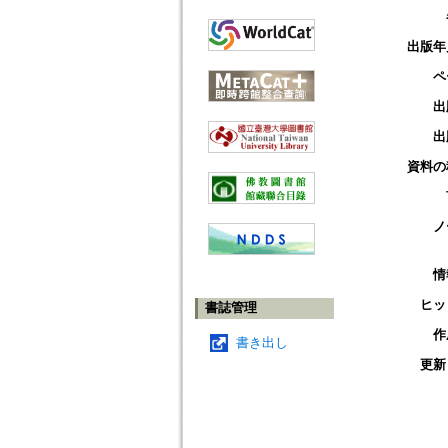
出版年
ペ
出
出
資料の
ノ
情
ヒッ
書誌管理
作
書き出し
更新