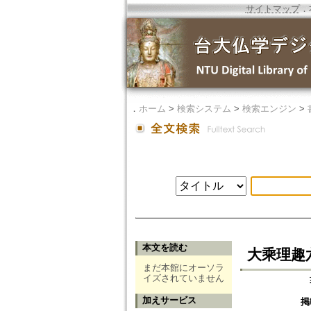
サイトマップ
．
．
ホーム
>
検索システム
>
検索エンジン
>
本文を読む
大乘理趣
まだ本館にオーソラ
イズされていません
加えサービス
掲