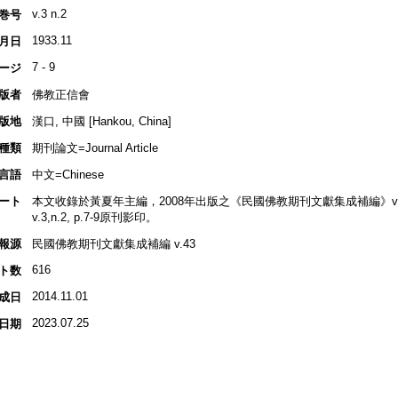
v.3 n.2
巻号
1933.11
月日
7 - 9
ージ
版者
佛教正信會
版地
漢口, 中國 [Hankou, China]
種類
期刊論文=Journal Article
言語
中文=Chinese
ート
本文收錄於黃夏年主編，2008年出版之《民國佛教期刊文獻集成補編》v.43, p
v.3,n.2, p.7-9原刊影印。
報源
民國佛教期刊文獻集成補編 v.43
616
ト数
2014.11.01
成日
2023.07.25
日期