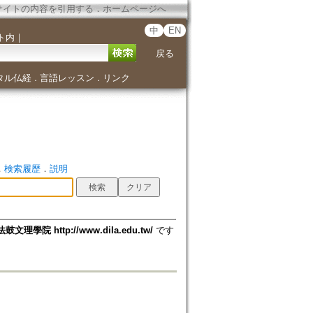
サイトの内容を引用する
．
ホームページへ
中
EN
ト内
｜
戻る
タル仏経
言語レッスン
リンク
．
．
．
検索履歴
．
説明
法鼓文理學院 http://www.dila.edu.tw/
です